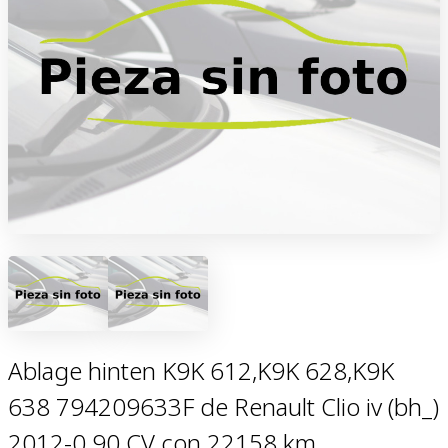
Ablage hinten K9K 612,K9K 628,K9K
638 794209633F de Renault Clio iv (bh_)
2012-0 90 CV con 22158 km