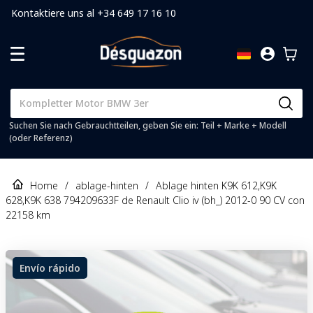
Kontaktiere uns al +34 649 17 16 10
Suchen Sie nach Gebrauchtteilen, geben Sie ein: Teil + Marke + Modell
(oder Referenz)
Home
/
ablage-hinten
/
Ablage hinten K9K 612,K9K
628,K9K 638 794209633F de Renault Clio iv (bh_) 2012-0 90 CV con
22158 km
Envío rápido