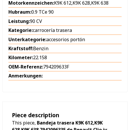
Motorkennzeichen:
K9K 612,K9K 628,K9K 638
Hubraum:
0.9 TCe 90
Leistung:
90 CV
Kategorie:
carrocería trasera
Unterkategorie:
accesorios portón
Kraftstoff:
Benzin
Kilometer:
22.158
OEM-Referenz:
794209633F
Anmerkungen:
Piece description
This piece,
Bandeja trasera K9K 612,K9K
628,K9K 638 794209633F de Renault Clio iv