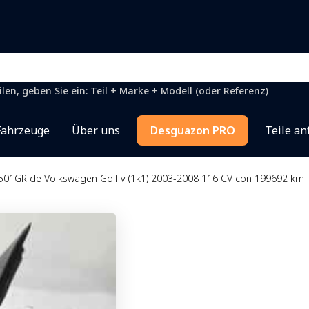
en, geben Sie ein: Teil + Marke + Modell (oder Referenz)
Fahrzeuge
Über uns
Desguazon PRO
Teile an
7501GR de Volkswagen Golf v (1k1) 2003-2008 116 CV con 199692 km