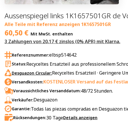
Aussenspiegel links 1K1657501GR de V
Alle Teile mit Referenz anzeigen
1K1657501GR
60,50
€
Mit MwSt. enthalten
3 Zahlungen von 20.17 € zinslos (0% APR) mit Klarna.
elbsp514642
Referenznummer:
Recyceltes Ersatzteil aus professionellem Schro
Status:
Recyceltes Ersatzteil · Geringere
Desguazon Circular:
KOSTENLOSER Versand auf das Festla
Versandkosten:
48/72 Stunden.
Voraussichtliches Versanddatum:
Desguazon
Verkäufer:
Todas las piezas compradas en Desguazon ti
Garantie:
30
Tage
Rücksendungen:
Details anzeigen