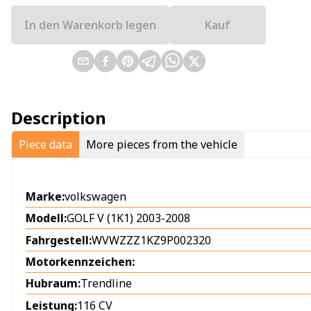
In den Warenkorb legen
Kauf
Description
Piece data
More pieces from the vehicle
Marke:
volkswagen
Modell:
GOLF V (1K1) 2003-2008
Fahrgestell:
WVWZZZ1KZ9P002320
Motorkennzeichen:
Hubraum:
Trendline
Leistung:
116 CV