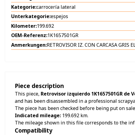
Kategorie:
carrocería lateral
Unterkategorie:
espejos
Kilometer:
199.692
OEM-Referenz:
1K1657501GR
Anmerkungen:
RETROVISOR IZ. CON CARCASA GRIS
Piece description
This piece,
Retrovisor izquierdo 1K1657501GR de V
and has been disassembled in a professional scrapya
The piece has been checked before being put on sale a
Indicated mileage:
199.692
km.
The mileage shown in this file corresponds to the inf
Compatibility