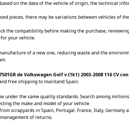
ased on the data of the vehicle of origin, the technical in
reused pieces, there may be variations between vehicles of t
k the compatibility before making the purchase, reviewing th
for your vehicle.
 manufacture of a new one, reducing waste and the environm
am.
57501GR de Volkswagen Golf v (1k1) 2003-2008 116 CV co
and free shipping to mainland Spain.
e under the same quality standards. Search among millions o
ecting the make and model of your vehicle.
from scrapyards in Spain, Portugal, France, Italy, Germany an
e management of returns.