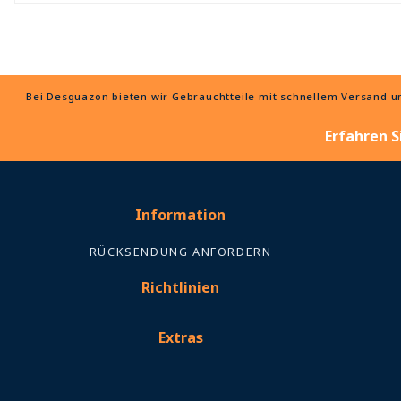
Bei Desguazon bieten wir Gebrauchtteile mit schnellem Versand und
Erfahren S
Information
RÜCKSENDUNG ANFORDERN
Richtlinien
Extras