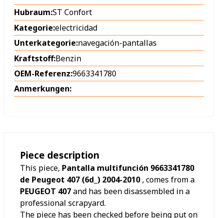
Hubraum:
ST Confort
Kategorie:
electricidad
Unterkategorie:
navegación-pantallas
Kraftstoff:
Benzin
OEM-Referenz:
9663341780
Anmerkungen:
Piece description
This piece,
Pantalla multifunción 9663341780
de Peugeot 407 (6d_) 2004-2010
, comes from a
PEUGEOT 407
and has been disassembled in a
professional scrapyard.
The piece has been checked before being put on