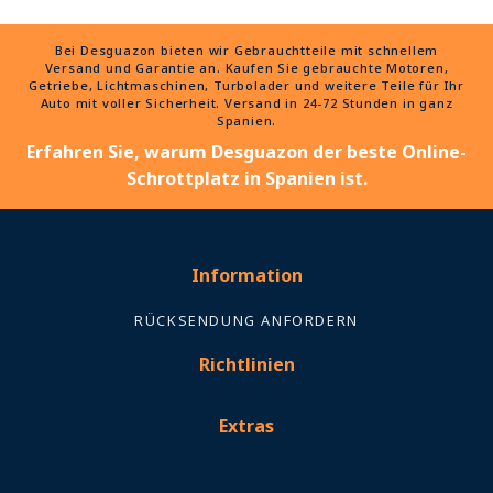
Bei Desguazon bieten wir Gebrauchtteile mit schnellem
Versand und Garantie an. Kaufen Sie gebrauchte Motoren,
Getriebe, Lichtmaschinen, Turbolader und weitere Teile für Ihr
Auto mit voller Sicherheit. Versand in 24-72 Stunden in ganz
Spanien.
Erfahren Sie, warum Desguazon der beste Online-
Schrottplatz in Spanien ist.
Information
RÜCKSENDUNG ANFORDERN
Richtlinien
Extras