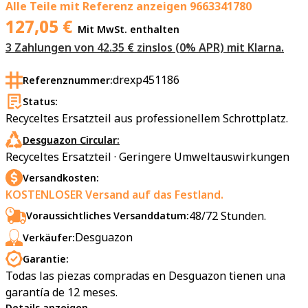
Alle Teile mit Referenz anzeigen
9663341780
127,05
€
Mit MwSt. enthalten
3 Zahlungen von 42.35 € zinslos (0% APR) mit Klarna.
drexp451186
Referenznummer:
Status:
Recyceltes Ersatzteil aus professionellem Schrottplatz.
Desguazon Circular:
Recyceltes Ersatzteil · Geringere Umweltauswirkungen
Versandkosten:
KOSTENLOSER Versand auf das Festland.
48/72 Stunden.
Voraussichtliches Versanddatum:
Desguazon
Verkäufer:
Garantie:
Todas las piezas compradas en Desguazon tienen una
garantía de 12 meses.
Details anzeigen