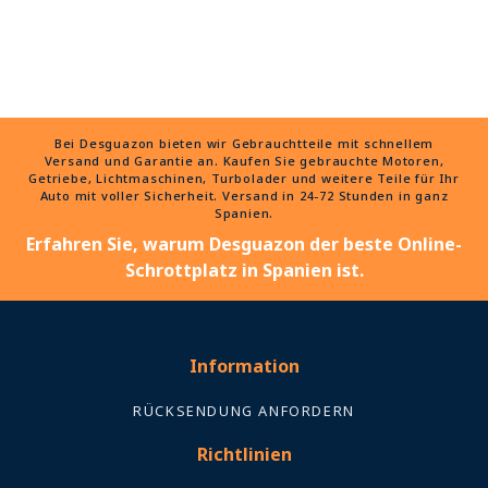
Bei Desguazon bieten wir Gebrauchtteile mit schnellem
Versand und Garantie an. Kaufen Sie gebrauchte Motoren,
Getriebe, Lichtmaschinen, Turbolader und weitere Teile für Ihr
Auto mit voller Sicherheit. Versand in 24-72 Stunden in ganz
Spanien.
Erfahren Sie, warum Desguazon der beste Online-
Schrottplatz in Spanien ist.
Information
RÜCKSENDUNG ANFORDERN
Richtlinien