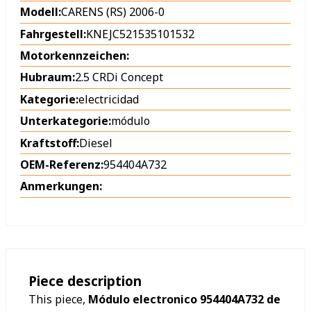
Modell:
CARENS (RS) 2006-0
Fahrgestell:
KNEJC521535101532
Motorkennzeichen:
Hubraum:
2.5 CRDi Concept
Kategorie:
electricidad
Unterkategorie:
módulo
Kraftstoff:
Diesel
OEM-Referenz:
954404A732
Anmerkungen:
Piece description
This piece,
Módulo electronico 954404A732 de