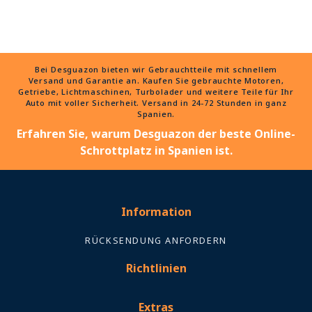
Bei Desguazon bieten wir Gebrauchtteile mit schnellem
Versand und Garantie an. Kaufen Sie gebrauchte Motoren,
Getriebe, Lichtmaschinen, Turbolader und weitere Teile für Ihr
Auto mit voller Sicherheit. Versand in 24-72 Stunden in ganz
Spanien.
Erfahren Sie, warum Desguazon der beste Online-
Schrottplatz in Spanien ist.
Information
RÜCKSENDUNG ANFORDERN
Richtlinien
Extras