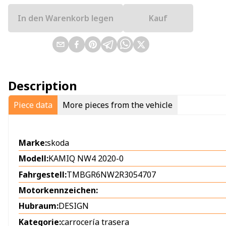
In den Warenkorb legen
Kauf
Description
Piece data
More pieces from the vehicle
Marke:
skoda
Modell:
KAMIQ NW4 2020-0
Fahrgestell:
TMBGR6NW2R3054707
Motorkennzeichen:
Hubraum:
DESIGN
Kategorie:
carrocería trasera