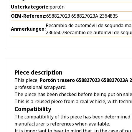
Unterkategorie:
portón
OEM-Referenz:
658827023 658827023A 2364835
Recambio de automóvil de segunda ma
Anmerkungen:
2366507Recambio de automvil de segun
Piece description
This piece,
Portón trasero 658827023 658827023A 
professional scrapyard.
The piece has been checked before being put on sale a
This is a reused piece from a real vehicle, with techn
Compatibility
The compatibility of this piece has been determined b
manufacturer's references when available.
It is important to bear in mind that, in the case of 