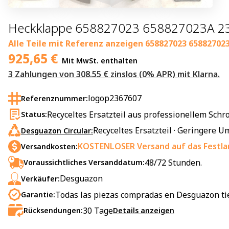
Heckklappe 658827023 658827023A 23
Alle Teile mit Referenz anzeigen
658827023 65882702
925,65
€
Mit MwSt. enthalten
3 Zahlungen von 308.55 € zinslos (0% APR) mit Klarna.
logop2367607
Referenznummer:
Recyceltes Ersatzteil aus professionellem Schro
Status:
Recyceltes Ersatzteil · Geringere
Desguazon Circular:
KOSTENLOSER Versand auf das Festla
Versandkosten:
48/72 Stunden.
Voraussichtliches Versanddatum:
Desguazon
Verkäufer:
Todas las piezas compradas en Desguazon ti
Garantie:
30
Tage
Rücksendungen:
Details anzeigen