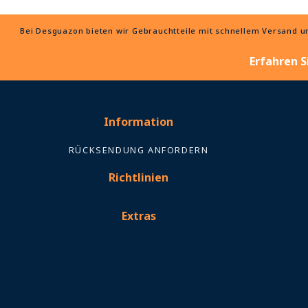
Bei Desguazon bieten wir Gebrauchtteile mit schnellem Versand und
Erfahren S
Information
RÜCKSENDUNG ANFORDERN
Richtlinien
Extras