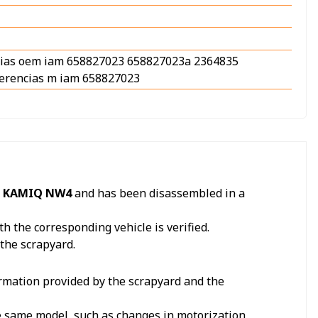
ncias oem iam 658827023 658827023a 2364835
ferencias m iam 658827023
 KAMIQ NW4
and has been disassembled in a
h the corresponding vehicle is verified.
 the scrapyard.
formation provided by the scrapyard and the
he same model, such as changes in motorization,