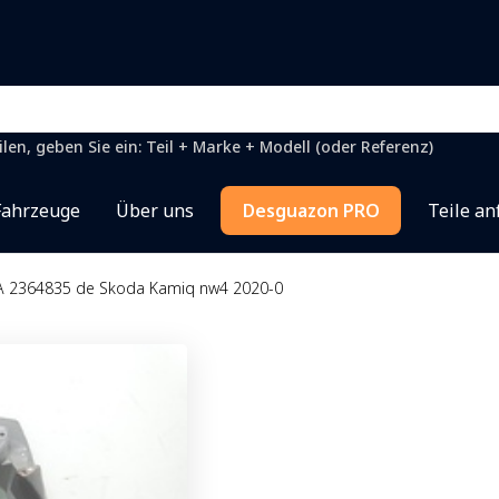
en, geben Sie ein: Teil + Marke + Modell (oder Referenz)
Fahrzeuge
Über uns
Desguazon PRO
Teile an
 2364835 de Skoda Kamiq nw4 2020-0