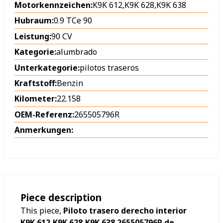
Motorkennzeichen:
K9K 612,K9K 628,K9K 638
Hubraum:
0.9 TCe 90
Leistung:
90 CV
Kategorie:
alumbrado
Unterkategorie:
pilotos traseros
Kraftstoff:
Benzin
Kilometer:
22.158
OEM-Referenz:
265505796R
Anmerkungen:
Piece description
This piece,
Piloto trasero derecho interior
K9K 612,K9K 628,K9K 638 265505796R de