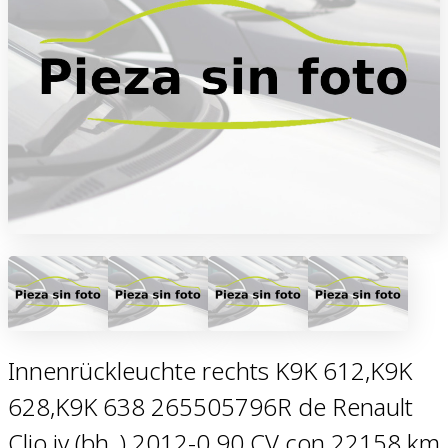
Innenrückleuchte rechts K9K 612,K9K
628,K9K 638 265505796R de Renault
Clio iv (bh_) 2012-0 90 CV con 22158 km