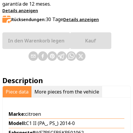
garantía de 12 meses.
Details anzeigen
30
Tage
Rücksendungen:
Details anzeigen
In den Warenkorb legen
Kauf
Description
Piece data
More pieces from the vehicle
Marke:
citroen
Modell:
C1 II (PA_, PS_) 2014-0
Fahrgestell:
VF7PSCFB5KR501062