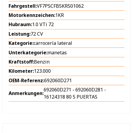
Fahrgestell:
VF7PSCFB5KR501062
Motorkennzeichen:
1KR
Hubraum:
1.0 VTi 72
Leistung:
72 CV
Kategorie:
carrocería lateral
Unterkategorie:
manetas
Kraftstoff:
Benzin
Kilometer:
123.000
OEM-Referenz:
692060D271
692060D271 - 692060D281 -
Anmerkungen:
16124318 80 5 PUERTAS