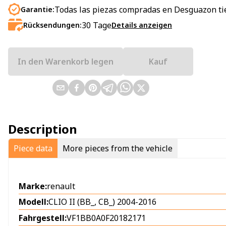
Todas las piezas compradas en Desguazon ti
Garantie:
30
Tage
Rücksendungen:
Details anzeigen
In den Warenkorb legen
Kauf
Description
Piece data
More pieces from the vehicle
Marke:
renault
Modell:
CLIO II (BB_, CB_) 2004-2016
Fahrgestell:
VF1BB0A0F20182171