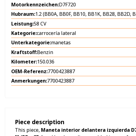
Motorkennzeichen:
D7F720
Hubraum:
1.2 (BB0A, BB0F, BB10, BB1K, BB28, BB2D, BB
Leistung:
58 CV
Kategorie:
carrocería lateral
Unterkategorie:
manetas
Kraftstoff:
Benzin
Kilometer:
150.036
OEM-Referenz:
7700423887
Anmerkungen:
7700423887
Piece description
This piece,
Maneta interior delantera izquierda D7