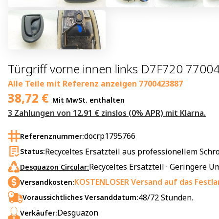
Türgriff vorne innen links D7F720 7700
Alle Teile mit Referenz anzeigen
7700423887
38,72
€
Mit MwSt. enthalten
3 Zahlungen von 12.91 € zinslos (0% APR) mit Klarna.
docrp1795766
Referenznummer:
Recyceltes Ersatzteil aus professionellem Schro
Status:
Recyceltes Ersatzteil · Geringere
Desguazon Circular:
KOSTENLOSER Versand auf das Festla
Versandkosten:
48/72 Stunden.
Voraussichtliches Versanddatum:
Desguazon
Verkäufer: