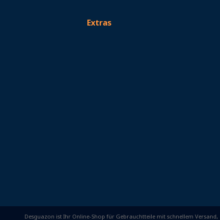
Extras
Desguazon ist Ihr Online-Shop für Gebrauchtteile mit schnellem Versand, 