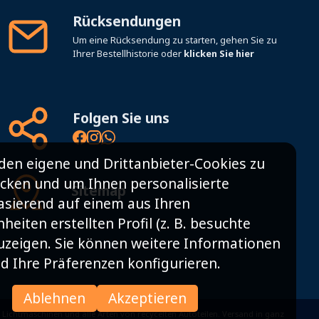
Rücksendungen
Um eine Rücksendung zu starten, gehen Sie zu
Ihrer Bestellhistorie oder
klicken Sie hier
Folgen Sie uns
den eigene und Drittanbieter-Cookies zu
cken und um Ihnen personalisierte
Sitemap
sierend auf einem aus Ihren
eiten erstellten Profil (z. B. besuchte
zuzeigen. Sie können weitere Informationen
d Ihre Präferenzen konfigurieren.
Ablehnen
Akzeptieren
 Lichtmaschinen und alle Arten von recycelten Autoteilen. Versand in ganz