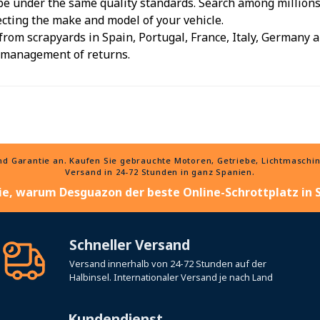
e under the same quality standards. Search among millions o
ecting the make and model of your vehicle.
from scrapyards in Spain, Portugal, France, Italy, Germany an
e management of returns.
 Garantie an. Kaufen Sie gebrauchte Motoren, Getriebe, Lichtmaschinen
Versand in 24-72 Stunden in ganz Spanien.
ie, warum Desguazon der beste Online-Schrottplatz in S
Schneller Versand
Versand innerhalb von 24-72 Stunden auf der
Halbinsel. Internationaler Versand je nach Land
Kundendienst