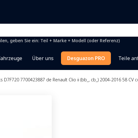
en, geben Sie ein: Teil + Marke + Modell (oder Referenz)
Fahrzeuge
Über uns
Desguazon PRO
Teile an
inks D7F720 7700423887 de Renault Clio ii (bb_, cb_) 2004-2016 58 CV