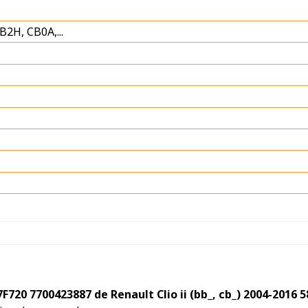
2H, CB0A,...
F720 7700423887 de Renault Clio ii (bb_, cb_) 2004-2016