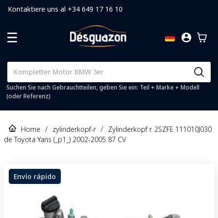
Kontaktiere uns al +34 649 17 16 10
Suchen Sie nach Gebrauchtteilen, geben Sie ein: Teil + Marke + Modell
(oder Referenz)
Home
/
zylinderkopf-r
/
Zylinderkopf r. 2SZFE 111010J030
de Toyota Yaris (_p1_) 2002-2005 87 CV
Envío rápido