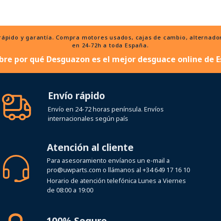
ido y garantía. Compra motores usados, cajas de cambio, alternadores
en 24-72h a toda España.
bre por qué Desguazon es el mejor desguace online de E
Envío rápido
Envío en 24-72 horas península. Envíos
internacionales según país
Atención al cliente
Para asesoramiento envíanos un e-mail a
pro@uwparts.com
o llámanos al
+34 649 17 16 10
Horario de atención telefónica Lunes a Viernes
de 08:00 a 19:00
100% Seguro