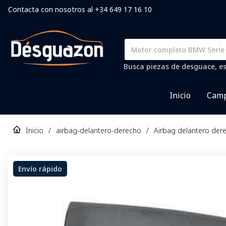
Contacta con nosotros al +34 649 17 16 10
Busca piezas de desguace, es
Inicio
Camp
Inicio
/
airbag-delantero-derecho
/
Airbag delantero der
Envío rápido