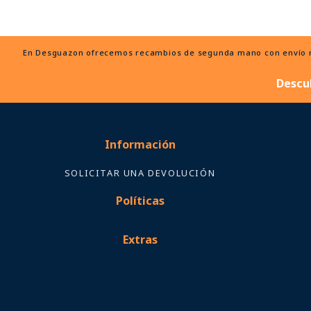
En Desguazon ofrecemos recambios de segunda mano con envío ráp
Descu
Información
SOLICITAR UNA DEVOLUCIÓN
Políticas
Extras