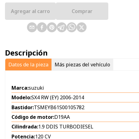
Agregar al carro
Comprar
Descripción
Datos de la pieza
Más piezas del vehículo
Marca:
suzuki
Modelo:
SX4 RW (EY) 2006-2014
Bastidor:
TSMEYB61S00105782
Código de motor:
D19AA
Cilindrada:
1.9 DDIS TURBODIESEL
Potencia:
120 CV