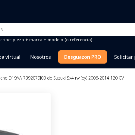
cribe: pieza + marca + modelo (o referencia)
a virtual
Nosotros
Desguazon PRO
Solicitar
echo D19AA 7392079J00 de Suzuki Sx4 rw (ey) 2006-2014 120 CV