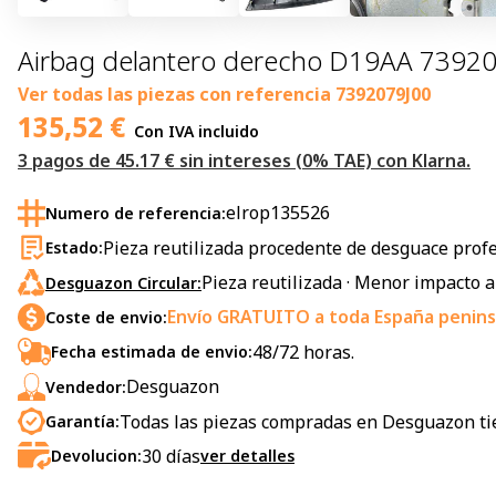
Airbag delantero derecho D19AA 739207
Ver todas las piezas con referencia
7392079J00
135,52
€
Con IVA incluido
3 pagos de 45.17 € sin intereses (0% TAE) con Klarna.
elrop135526
Numero de referencia:
Pieza reutilizada procedente de desguace profe
Estado:
Pieza reutilizada · Menor impacto 
Desguazon Circular:
Envío GRATUITO a toda España peninsu
Coste de envio:
48/72 horas.
Fecha estimada de envio:
Desguazon
Vendedor:
Todas las piezas compradas en Desguazon ti
Garantía:
30
días
Devolucion:
ver detalles