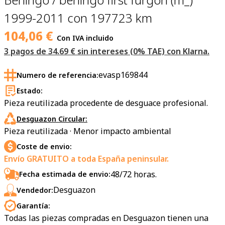
1999-2011 con 197723 km
104,06
€
Con IVA incluido
3 pagos de 34.69 € sin intereses (0% TAE) con Klarna.
evasp169844
Numero de referencia:
Estado:
Pieza reutilizada procedente de desguace profesional.
Desguazon Circular:
Pieza reutilizada · Menor impacto ambiental
Coste de envio:
Envío GRATUITO a toda España peninsular.
48/72 horas.
Fecha estimada de envio:
Desguazon
Vendedor:
Garantía:
Todas las piezas compradas en Desguazon tienen una