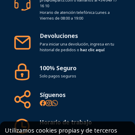
pro@uwparts.com
o llámanos al
+34 649 17
16 10
Horario de atención telefónica Lunes a
Viernes de 08:00 a 19:00
Devoluciones
Para iniciar una devolución, ingresa en tu
historial de pedidos o
haz clic aquí
100% Seguro
Solo pagos seguros
Síguenos
Horario de trabajo
Utilizamos cookies propias y de terceros
8:00 - 19:00h Lunes - Viernes