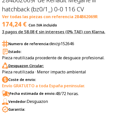
hatchback (bz0/1_) 0-0 116 CV
Ver todas las piezas con referencia
284B62069R
174,24
€
Con IVA incluido
3 pagos de 58.08 € sin intereses (0% TAE) con Klarna.
devzp152646
Numero de referencia:
Estado:
Pieza reutilizada procedente de desguace profesional.
Desguazon Circular:
Pieza reutilizada · Menor impacto ambiental
Coste de envio:
Envío GRATUITO a toda España peninsular.
48/72 horas.
Fecha estimada de envio:
Desguazon
Vendedor:
Garantía: