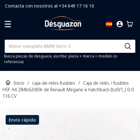
Contacta con nosotros al +34 649 17 16 10
Busca piezas de desguace, escribe: pieza + marca + modelo (o
referencia)
Inicio
/
caja-de-reles-fusibles
/
Caja de relés / fusibles
H5F A4 284b62069r de Renault Megane iii hatchback (bz0/1_) 0-0
116 CV
Envío rápido