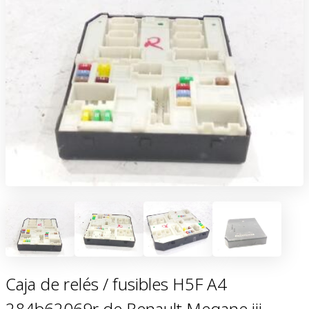
Caja de relés / fusibles H5F A4
284b62069r de Renault Megane iii