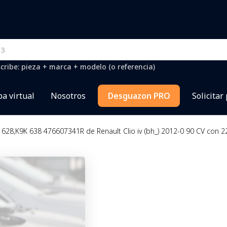
cribe: pieza + marca + modelo (o referencia)
a virtual
Nosotros
Desguazon PRO
Solicitar
K 628,K9K 638 476607341R de Renault Clio iv (bh_) 2012-0 90 CV con 