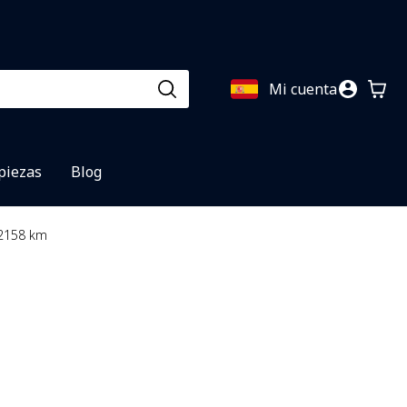
Mi cuenta
 piezas
Blog
22158 km