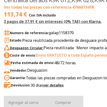
Ver todas las piezas con referencia
476607341R
113,74
€
Con IVA incluido
3 pagos de 37.91 € sin intereses (0% TAE) con Klarna.
galap1158370
Numero de referencia:
Pieza reutilizada procedente de desguace profe
Estado:
Pieza reutilizada · Menor impacto 
Desguazon Circular:
Envío GRATUITO a toda España peninsu
Coste de envio:
48/72 horas.
Fecha estimada de envio:
Desguazon
Vendedor:
Todas las piezas compradas en Desguazon ti
Garantía:
30
días
Devolucion:
ver detalles
Agregar al carro
Comprar