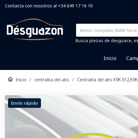
Contacta con nosotros al +34 649 17 16 10
Busca piezas de desguace, es
Inicio
Camp
Inicio
/
centralita-del-abs
/
Centralita del abs K9K 612,K9
Envío rápido