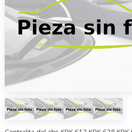
Centralita del abs K9K 612,K9K 628,K9K