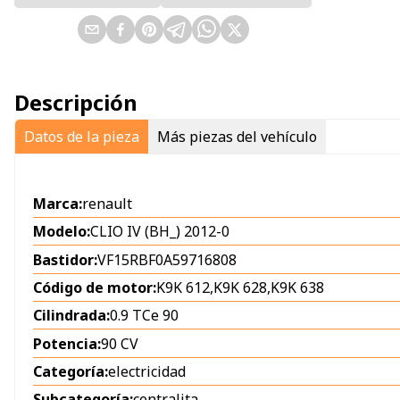
Descripción
Datos de la pieza
Más piezas del vehículo
Marca:
renault
Modelo:
CLIO IV (BH_) 2012-0
Bastidor:
VF15RBF0A59716808
Código de motor:
K9K 612,K9K 628,K9K 638
Cilindrada:
0.9 TCe 90
Potencia:
90 CV
Categoría:
electricidad
Subcategoría:
centralita