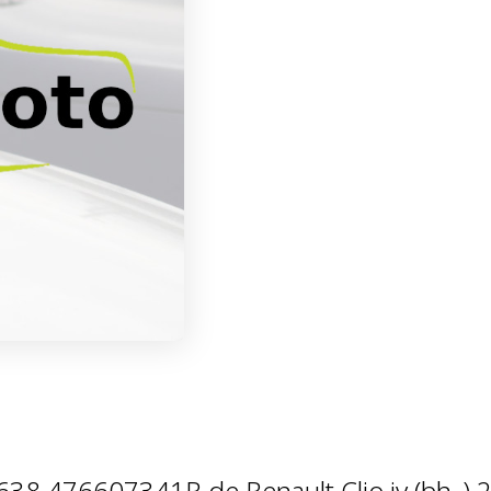
 638 476607341R de Renault Clio iv (bh_