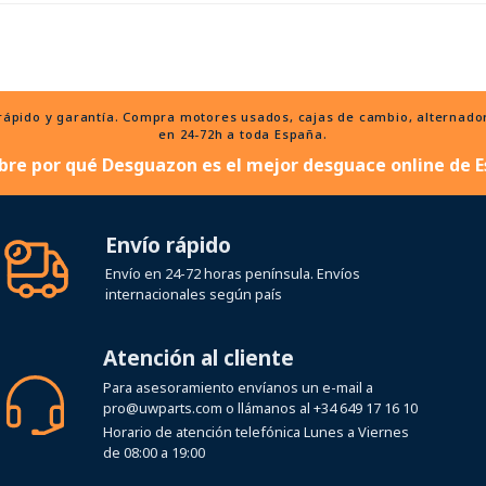
ido y garantía. Compra motores usados, cajas de cambio, alternadores
en 24-72h a toda España.
bre por qué Desguazon es el mejor desguace online de E
Envío rápido
Envío en 24-72 horas península. Envíos
internacionales según país
Atención al cliente
Para asesoramiento envíanos un e-mail a
pro@uwparts.com
o llámanos al
+34 649 17 16 10
Horario de atención telefónica Lunes a Viernes
de 08:00 a 19:00