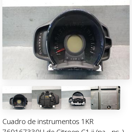
Cuadro de instrumentos 1KR
769167330U de Citroen C1 ii (pa_, ps_)