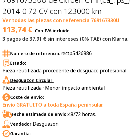
2014-0 72 CV con 123000 km
Ver todas las piezas con referencia
769167330U
113,74
€
Con IVA incluido
3 pagos de 37.91 € sin intereses (0% TAE) con Klarna.
rectp5426886
Numero de referencia:
Estado:
Pieza reutilizada procedente de desguace profesional.
Desguazon Circular:
Pieza reutilizada · Menor impacto ambiental
Coste de envio:
Envío GRATUITO a toda España peninsular.
48/72 horas.
Fecha estimada de envio:
Desguazon
Vendedor:
Garantía: