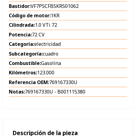
Bastidor:
VF7PSCFB5KR501062
Código de motor:
1KR
Cilindrada:
1.0 VTi 72
Potencia:
72 CV
Categoría:
electricidad
Subcategoría:
cuadro
Combustible:
Gasolina
Kilómetros:
123.000
Referencia OEM:
769167330U
Notas:
769167330U - B001115380
Descripción de la pieza