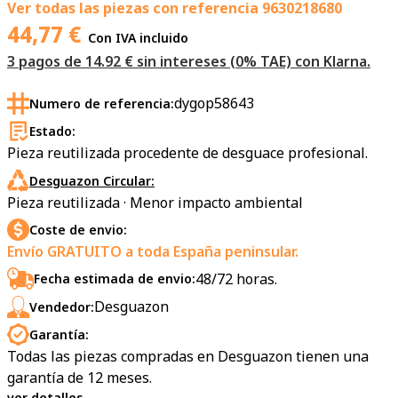
Ver todas las piezas con referencia
9630218680
44,77
€
Con IVA incluido
3 pagos de 14.92 € sin intereses (0% TAE) con Klarna.
dygop58643
Numero de referencia:
Estado:
Pieza reutilizada procedente de desguace profesional.
Desguazon Circular:
Pieza reutilizada · Menor impacto ambiental
Coste de envio:
Envío GRATUITO a toda España peninsular.
48/72 horas.
Fecha estimada de envio:
Desguazon
Vendedor:
Garantía:
Todas las piezas compradas en Desguazon tienen una
garantía de 12 meses.
ver detalles