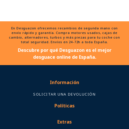
En Desguazon ofrecemos recambios de segunda mano con
envío rápido y garantía. Compra motores usados, cajas de
cambio, alternadores, turbos y más piezas para tu coche con
total seguridad. Envíos en 24-72h a toda España.
Descubre por qué Desguazon es el mejor
desguace online de España.
Información
SOLICITAR UNA DEVOLUCIÓN
Políticas
Extras