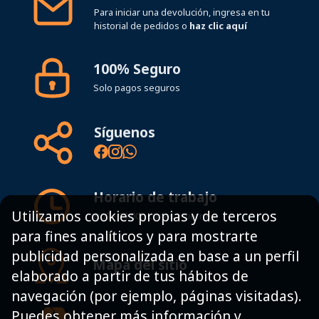
Para iniciar una devolución, ingresa en tu
historial de pedidos o
haz clic aquí
100% Seguro
Solo pagos seguros
Síguenos
Horario de trabajo
Utilizamos cookies propias y de terceros
8:00 - 19:00h Lunes - Viernes
para fines analíticos y para mostrarte
publicidad personalizada en base a un perfil
Mapa del sitio
elaborado a partir de tus hábitos de
navegación (por ejemplo, páginas visitadas).
Puedes obtener más información y