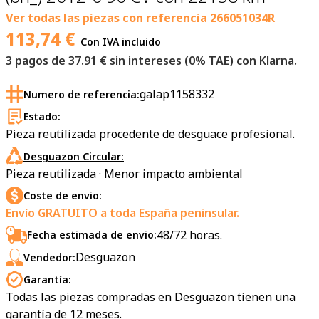
Ver todas las piezas con referencia
266051034R
113,74
€
Con IVA incluido
3 pagos de 37.91 € sin intereses (0% TAE) con Klarna.
galap1158332
Numero de referencia:
Estado:
Pieza reutilizada procedente de desguace profesional.
Desguazon Circular:
Pieza reutilizada · Menor impacto ambiental
Coste de envio:
Envío GRATUITO a toda España peninsular.
48/72 horas.
Fecha estimada de envio:
Desguazon
Vendedor:
Garantía:
Todas las piezas compradas en Desguazon tienen una
garantía de 12 meses.