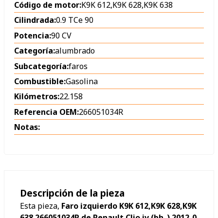
Código de motor:
K9K 612,K9K 628,K9K 638
Cilindrada:
0.9 TCe 90
Potencia:
90 CV
Categoría:
alumbrado
Subcategoría:
faros
Combustible:
Gasolina
Kilómetros:
22.158
Referencia OEM:
266051034R
Notas:
Descripción de la pieza
Esta pieza,
Faro izquierdo K9K 612,K9K 628,K9K
638 266051034R de Renault Clio iv (bh_) 2012-0