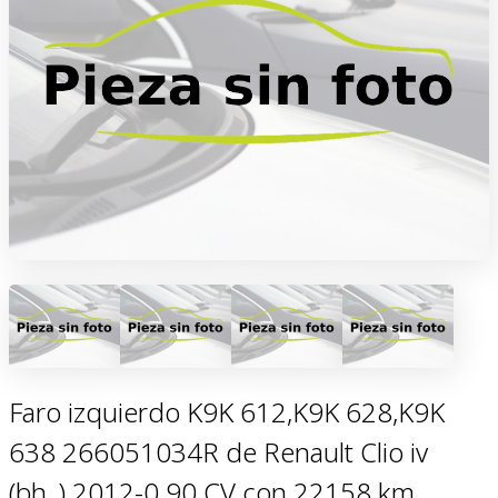
Faro izquierdo K9K 612,K9K 628,K9K
638 266051034R de Renault Clio iv
(bh_) 2012-0 90 CV con 22158 km