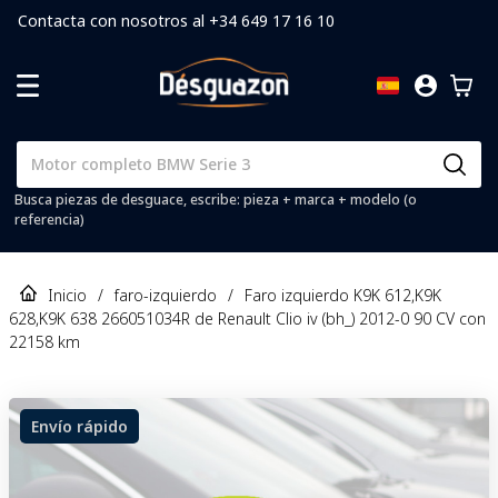
Contacta con nosotros al +34 649 17 16 10
Busca piezas de desguace, escribe: pieza + marca + modelo (o
referencia)
Inicio
/
faro-izquierdo
/
Faro izquierdo K9K 612,K9K
628,K9K 638 266051034R de Renault Clio iv (bh_) 2012-0 90 CV con
22158 km
Envío rápido