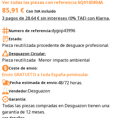
Ver todas las piezas con referencia
6Q0145804A
85,91
€
Con IVA incluido
3 pagos de 28.64 € sin intereses (0% TAE) con Klarna.
dygop43996
Numero de referencia:
Estado:
Pieza reutilizada procedente de desguace profesional.
Desguazon Circular:
Pieza reutilizada · Menor impacto ambiental
Coste de envio:
Envío GRATUITO a toda España peninsular.
48/72 horas.
Fecha estimada de envio:
Desguazon
Vendedor:
Garantía:
Todas las piezas compradas en Desguazon tienen una
garantía de 12 meses.
ver detalles