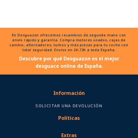
En Desguazon ofrecemos recambios de segunda mano con
envío rápido y garantía. Compra motores usados, cajas de
cambio, alternadores, turbos y más piezas para tu coche con
total seguridad. Envíos en 24-72h a toda España.
Descubre por qué Desguazon es el mejor
desguace online de España.
Información
SOLICITAR UNA DEVOLUCIÓN
Políticas
Extras