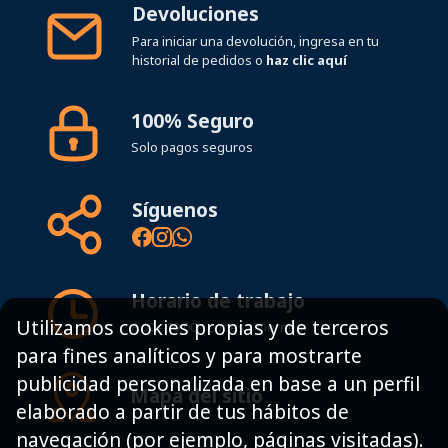
Devoluciones
Para iniciar una devolución, ingresa en tu
historial de pedidos o
haz clic aquí
100% Seguro
Solo pagos seguros
Síguenos
Horario de trabajo
Utilizamos cookies propias y de terceros
8:00 - 19:00h Lunes - Viernes
para fines analíticos y para mostrarte
publicidad personalizada en base a un perfil
Mapa del sitio
elaborado a partir de tus hábitos de
navegación (por ejemplo, páginas visitadas).