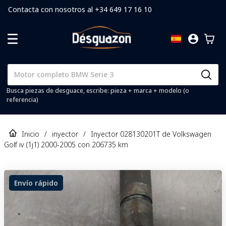
Contacta con nosotros al +34 649 17 16 10
Busca piezas de desguace, escribe: pieza + marca + modelo (o
referencia)
Inicio
/
inyector
/
Inyector 028130201T de Volkswagen
Golf iv (1j1) 2000-2005 con 206735 km
Envío rápido