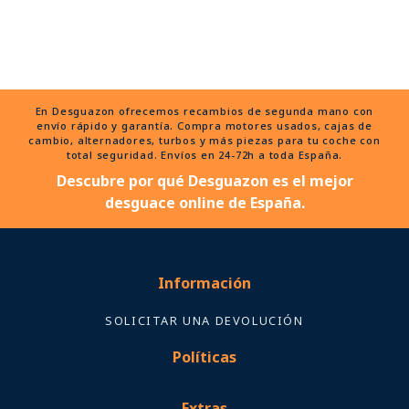
En Desguazon ofrecemos recambios de segunda mano con
envío rápido y garantía. Compra motores usados, cajas de
cambio, alternadores, turbos y más piezas para tu coche con
total seguridad. Envíos en 24-72h a toda España.
Descubre por qué Desguazon es el mejor
desguace online de España.
Información
SOLICITAR UNA DEVOLUCIÓN
Políticas
Extras