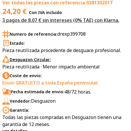
Ver todas las piezas con referencia
028130201T
24,20
€
Con IVA incluido
3 pagos de 8.07 € sin intereses (0% TAE) con Klarna.
drexp399708
Numero de referencia:
Estado:
Pieza reutilizada procedente de desguace profesional.
Desguazon Circular:
Pieza reutilizada · Menor impacto ambiental
Coste de envio:
Envío GRATUITO a toda España peninsular.
48/72 horas.
Fecha estimada de envio:
Desguazon
Vendedor:
Garantía:
Todas las piezas compradas en Desguazon tienen una
garantía de 12 meses.
ver detalles