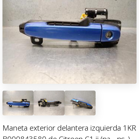
Maneta exterior delantera izquierda 1KR
B000843580 de Citroen C1 ii (pa_, ps_)