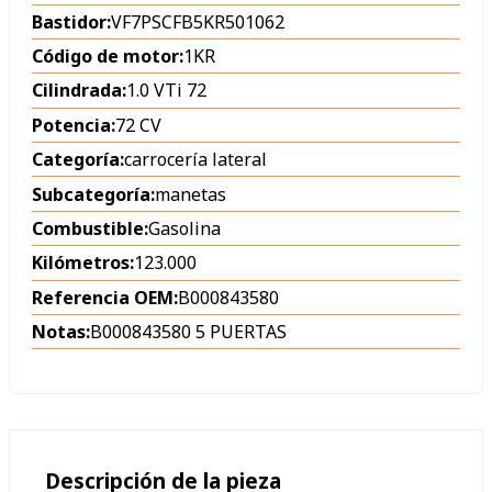
Bastidor:
VF7PSCFB5KR501062
Código de motor:
1KR
Cilindrada:
1.0 VTi 72
Potencia:
72 CV
Categoría:
carrocería lateral
Subcategoría:
manetas
Combustible:
Gasolina
Kilómetros:
123.000
Referencia OEM:
B000843580
Notas:
B000843580 5 PUERTAS
Descripción de la pieza