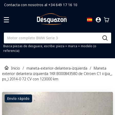
Contacta con nosotros al +34 649 17 16 10
Busca piezas de desguace, escribe: pieza + marca + modelo (o
referencia)
Inicio
/
maneta-exterior-delantera-izquierda
/
Maneta
exterior delantera izquierda 1KR B000843580 de Citroen C1 ii (pa_,
ps_) 2014-0 72 CV con 123000 km
Envío rápido