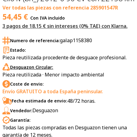
Ver todas las piezas con referencia
285901547R
54,45
€
Con IVA incluido
3 pagos de 18.15 € sin intereses (0% TAE) con Klarna.
galap1158380
Numero de referencia:
Estado:
Pieza reutilizada procedente de desguace profesional.
Desguazon Circular:
Pieza reutilizada · Menor impacto ambiental
Coste de envio:
Envío GRATUITO a toda España peninsular.
48/72 horas.
Fecha estimada de envio:
Desguazon
Vendedor:
Garantía:
Todas las piezas compradas en Desguazon tienen una
garantía de 12 meses.