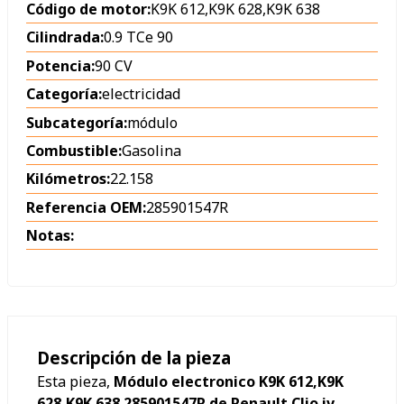
Código de motor:
K9K 612,K9K 628,K9K 638
Cilindrada:
0.9 TCe 90
Potencia:
90 CV
Categoría:
electricidad
Subcategoría:
módulo
Combustible:
Gasolina
Kilómetros:
22.158
Referencia OEM:
285901547R
Notas:
Descripción de la pieza
Esta pieza,
Módulo electronico K9K 612,K9K
628,K9K 638 285901547R de Renault Clio iv