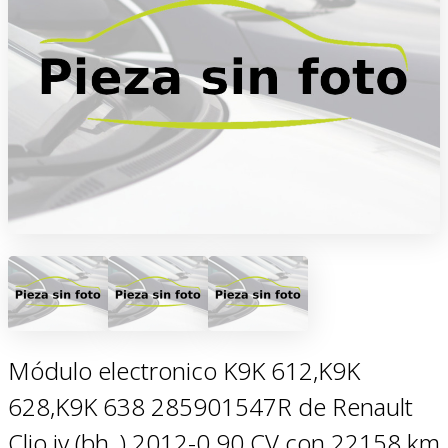
Módulo electronico K9K 612,K9K
628,K9K 638 285901547R de Renault
Clio iv (bh_) 2012-0 90 CV con 22158 km