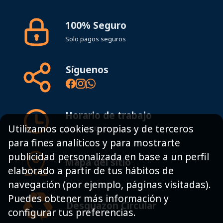
100% Seguro
Solo pagos seguros
Síguenos
Horario de trabajo
Utilizamos cookies propias y de terceros
8:00 - 19:00h Lunes - Viernes
para fines analíticos y para mostrarte
publicidad personalizada en base a un perfil
Mapa del sitio
elaborado a partir de tus hábitos de
navegación (por ejemplo, páginas visitadas).
Puedes obtener más información y
Desguazon Circular
configurar tus preferencias.