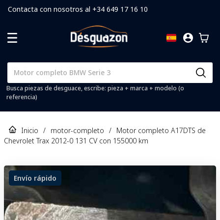
Contacta con nosotros al +34 649 17 16 10
Busca piezas de desguace, escribe: pieza + marca + modelo (o
referencia)
Inicio
/
motor-completo
/
Motor completo A17DTS de
Chevrolet Trax 2012-0 131 CV con 155000 km
Envío rápido