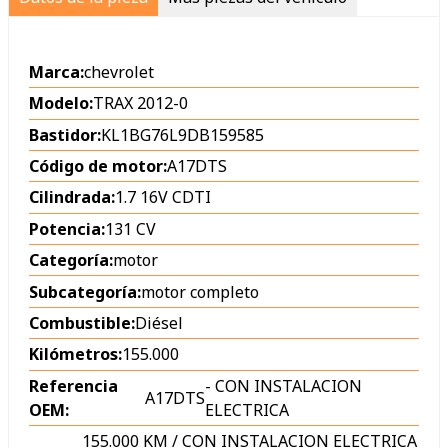
Marca:
chevrolet
Modelo:
TRAX 2012-0
Bastidor:
KL1BG76L9DB159585
Código de motor:
A17DTS
Cilindrada:
1.7 16V CDTI
Potencia:
131 CV
Categoría:
motor
Subcategoría:
motor completo
Combustible:
Diésel
Kilómetros:
155.000
Referencia
-
CON INSTALACION
A17DTS
OEM:
ELECTRICA
155.000 KM / CON INSTALACION ELECTRICA