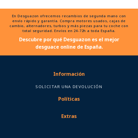
En Desguazon ofrecemos recambios de segunda mano con
envío rápido y garantía. Compra motores usados, cajas de
cambio, alternadores, turbos y más piezas para tu coche con
total seguridad. Envíos en 24-72h a toda España.
Descubre por qué Desguazon es el mejor
desguace online de España.
Información
SOLICITAR UNA DEVOLUCIÓN
Políticas
Extras