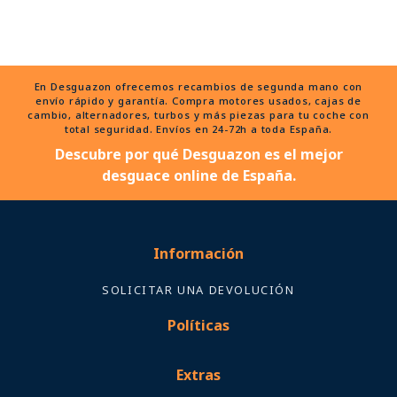
En Desguazon ofrecemos recambios de segunda mano con
envío rápido y garantía. Compra motores usados, cajas de
cambio, alternadores, turbos y más piezas para tu coche con
total seguridad. Envíos en 24-72h a toda España.
Descubre por qué Desguazon es el mejor
desguace online de España.
Información
SOLICITAR UNA DEVOLUCIÓN
Políticas
Extras