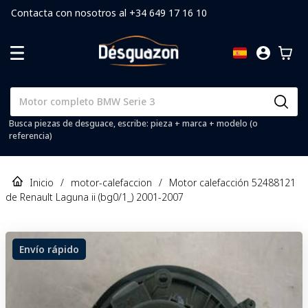
Contacta con nosotros al +34 649 17 16 10
Busca piezas de desguace, escribe: pieza + marca + modelo (o
referencia)
Inicio
/
motor-calefaccion
/
Motor calefacción 52488121
de Renault Laguna ii (bg0/1_) 2001-2007
Envío rápido