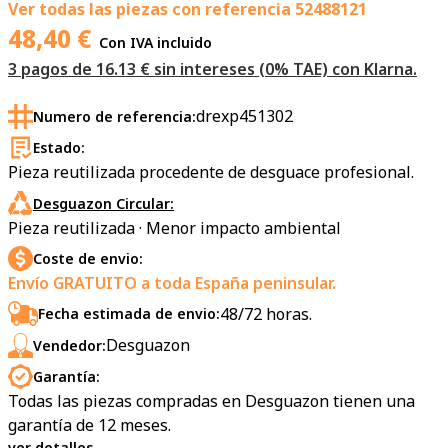
Ver todas las piezas con referencia
52488121
48,40
€
Con IVA incluido
3 pagos de 16.13 € sin intereses (0% TAE) con Klarna.
drexp451302
Numero de referencia:
Estado:
Pieza reutilizada procedente de desguace profesional.
Desguazon Circular:
Pieza reutilizada · Menor impacto ambiental
Coste de envio:
Envío GRATUITO a toda España peninsular.
48/72 horas.
Fecha estimada de envio:
Desguazon
Vendedor:
Garantía:
Todas las piezas compradas en Desguazon tienen una
garantía de 12 meses.
ver detalles