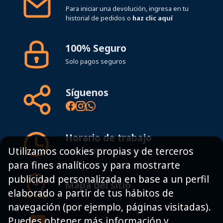
Para iniciar una devolución, ingresa en tu
historial de pedidos o
haz clic aquí
100% Seguro
Solo pagos seguros
Síguenos
Horario de trabajo
Utilizamos cookies propias y de terceros
8:00 - 19:00h Lunes - Viernes
para fines analíticos y para mostrarte
publicidad personalizada en base a un perfil
Mapa del sitio
elaborado a partir de tus hábitos de
navegación (por ejemplo, páginas visitadas).
Puedes obtener más información y