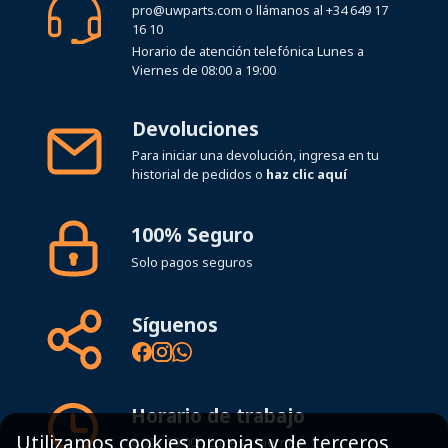
pro@uwparts.com
o llámanos al
+34 649 17
16 10
Horario de atención telefónica Lunes a
Viernes de 08:00 a 19:00
Devoluciones
Para iniciar una devolución, ingresa en tu
historial de pedidos o
haz clic aquí
100% Seguro
Solo pagos seguros
Síguenos
Horario de trabajo
Utilizamos cookies propias y de terceros
8:00 - 19:00h Lunes - Viernes