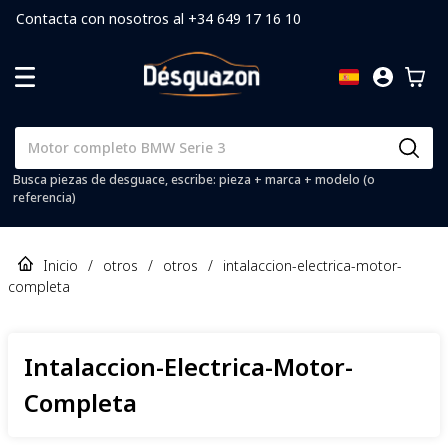
Contacta con nosotros al +34 649 17 16 10
Busca piezas de desguace, escribe: pieza + marca + modelo (o
referencia)
Inicio
/
otros
/
otros
/
intalaccion-electrica-motor-
completa
Intalaccion-Electrica-Motor-
Completa