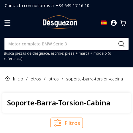
Contacta con nosotros al +34 649 17 16 10
Busca piezas de desguace, escribe: pieza + marca + modelo (o
referencia)
Inicio
/
otros
/
otros
/
soporte-barra-torsion-cabina
Soporte-Barra-Torsion-Cabina
Filtros