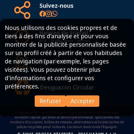
Suivez-nous
Nous utilisons des cookies propres et de
Heures de travail
tiers à des fins d'analyse et pour vous
8:00 - 19:00h Lunes - Viernes
montrer de la publicité personnalisée basée
sur un profil créé à partir de vos habitudes
Plan du site
de navigation (par exemple, les pages
visitées). Vous pouvez obtenir plus
d'informations et configurer vos
préférences.
Desguazon Circular
Refuser
Accepter
Desguazon est votre boutique en ligne de pièces d'occasion avec
livraison rapide, garantie et service personnalisé. Spécialistes des
moteurs d'occasion, boîtes de vitesses, alternateurs et toutes sortes de
pièces recyclées pour voitures. Livraison dans toute l'Espagne.
© TOUS DROITS RÉSERVÉS
-
DESGUAZON S.L.U