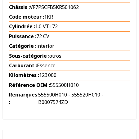
Châssis :
VF7PSCFB5KR501062
Code moteur :
1KR
Cylindrée :
1.0 VTi 72
Puissance :
72 CV
Catégorie :
interior
Sous-catégorie :
otros
Carburant :
Essence
Kilomètres :
123 000
Référence OEM :
555500H010
Remarques
555500H010 - 555520H010 -
:
B0007574ZD