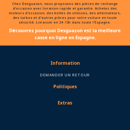
Chez Desguazon, nous proposons des pièces de rechange
d'occasion avec livraison rapide et garantie. Achetez des
moteurs d'occasion, des boîtes de vitesses, des alternateurs,
des turbos et d'autres pièces pour votre voiture en toute
sécurité. Livraison en 24-72h dans toute l'Espagne.
Découvrez pourquoi Desguazon est la meilleure
casse en ligne en Espagne.
Information
DEMANDER UN RETOUR
Politiques
Extras