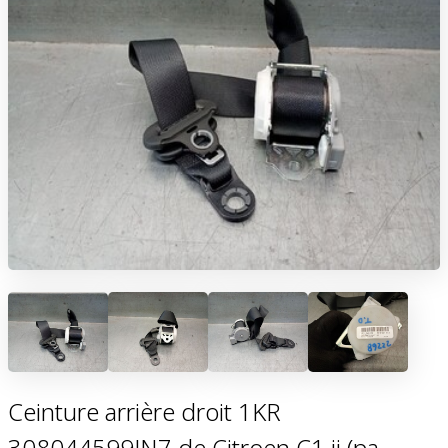
Ceinture arrière droit 1KR
308044599JN7 de Citroen C1 ii (pa_,