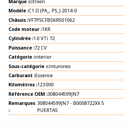
Marque :
citroen
Modèle :
C1 II (PA_, PS_) 2014-0
Châssis :
VF7PSCFB5KR501062
Code moteur :
1KR
Cylindrée :
1.0 VTi 72
Puissance :
72 CV
Catégorie :
interior
Sous-catégorie :
cinturones
Carburant :
Essence
Kilomètres :
123 000
Référence OEM :
308044599JN7
Remarques
308044599JN7 - B0008722XX 5
:
PUERTAS