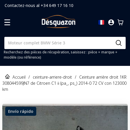
Contactez-nous al +34 649 17 16 10
Recherchez des pièces de récupération, saisissez : pièce + marque +
modèle (ou référence)
Accueil
/
ceinture-arriere-droit
/
Ceinture arrière droit 1KR
308044599JN7 de Citroen C1 ii (pa_, ps_) 2014-0 72 CV con 123000
km
Envío rápido