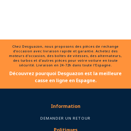
Chez Desguazon, nous proposons des pièces de rechange
d'occasion avec livraison rapide et garantie. Achetez des
moteurs d'occasion, des boîtes de vitesses, des alternateurs,
des turbos et d'autres pièces pour votre voiture en toute
sécurité. Livraison en 24-72h dans toute l'Espagne.
Découvrez pourquoi Desguazon est la meilleure
casse en ligne en Espagne.
Information
DEMANDER UN RETOUR
Politiques