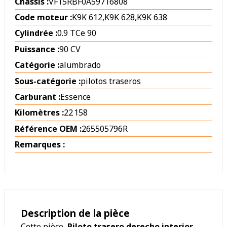
Châssis :
VF15RBF0A59716808
Code moteur :
K9K 612,K9K 628,K9K 638
Cylindrée :
0.9 TCe 90
Puissance :
90 CV
Catégorie :
alumbrado
Sous-catégorie :
pilotos traseros
Carburant :
Essence
Kilomètres :
22 158
Référence OEM :
265505796R
Remarques :
Description de la pièce
Cette pièce,
Piloto trasero derecho interior