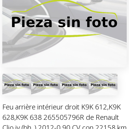
Feu arrière intérieur droit K9K 612,K9K
628,K9K 638 265505796R de Renault
Clio iv (bh_) 2012-0 90 CV con 22158 km