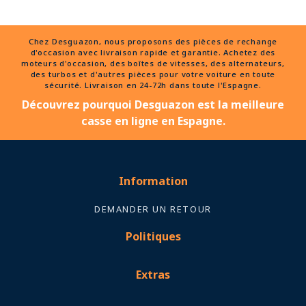
Chez Desguazon, nous proposons des pièces de rechange
d'occasion avec livraison rapide et garantie. Achetez des
moteurs d'occasion, des boîtes de vitesses, des alternateurs,
des turbos et d'autres pièces pour votre voiture en toute
sécurité. Livraison en 24-72h dans toute l'Espagne.
Découvrez pourquoi Desguazon est la meilleure
casse en ligne en Espagne.
Information
DEMANDER UN RETOUR
Politiques
Extras