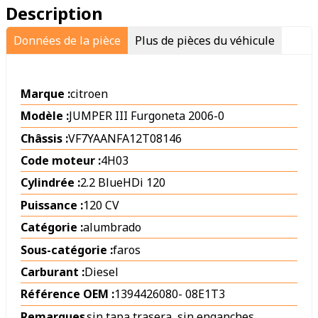
Description
Données de la pièce
Plus de pièces du véhicule
Marque :
citroen
Modèle :
JUMPER III Furgoneta 2006-0
Châssis :
VF7YAANFA12T08146
Code moteur :
4H03
Cylindrée :
2.2 BlueHDi 120
Puissance :
120 CV
Catégorie :
alumbrado
Sous-catégorie :
faros
Carburant :
Diesel
Référence OEM :
1394426080
-
08E1T3
Remarques
sin tapa trasera ,sin enganches