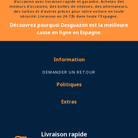
d'occasion avec livraison rapide et garantie. Achetez des
moteurs d'occasion, des boîtes de vitesses, des alternateurs,
des turbos et d'autres pièces pour votre voiture en toute
sécurité. Livraison en 24-72h dans toute l'Espagne.
Découvrez pourquoi Desguazon est la meilleure
casse en ligne en Espagne.
Information
DEMANDER UN RETOUR
Politiques
Extras
Livraison rapide