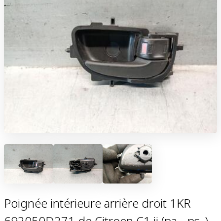
Poignée intérieure arrière droit 1KR
692050D271 de Citroen C1 ii (pa_, ps_)