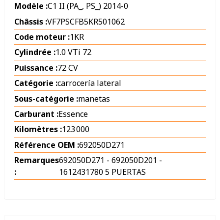
Modèle :
C1 II (PA_, PS_) 2014-0
Châssis :
VF7PSCFB5KR501062
Code moteur :
1KR
Cylindrée :
1.0 VTi 72
Puissance :
72 CV
Catégorie :
carrocería lateral
Sous-catégorie :
manetas
Carburant :
Essence
Kilomètres :
123 000
Référence OEM :
692050D271
Remarques
692050D271 - 692050D201 -
:
1612431780 5 PUERTAS