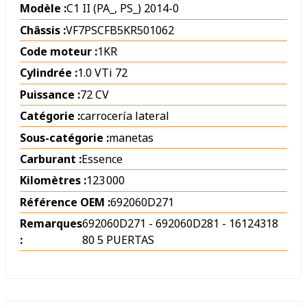
Modèle :
C1 II (PA_, PS_) 2014-0
Châssis :
VF7PSCFB5KR501062
Code moteur :
1KR
Cylindrée :
1.0 VTi 72
Puissance :
72 CV
Catégorie :
carrocería lateral
Sous-catégorie :
manetas
Carburant :
Essence
Kilomètres :
123 000
Référence OEM :
692060D271
Remarques
692060D271 - 692060D281 - 16124318
:
80 5 PUERTAS