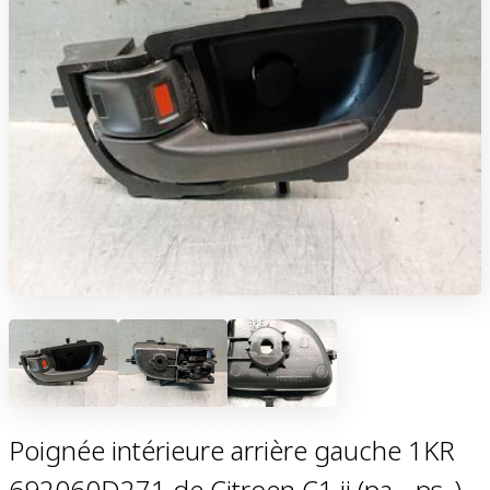
Poignée intérieure arrière gauche 1KR
692060D271 de Citroen C1 ii (pa_, ps_)