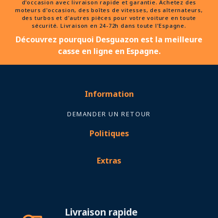
d'occasion avec livraison rapide et garantie. Achetez des
moteurs d'occasion, des boîtes de vitesses, des alternateurs,
des turbos et d'autres pièces pour votre voiture en toute
sécurité. Livraison en 24-72h dans toute l'Espagne.
Découvrez pourquoi Desguazon est la meilleure
casse en ligne en Espagne.
Information
DEMANDER UN RETOUR
Politiques
Extras
Livraison rapide