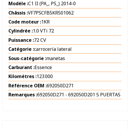
Modèle :
C1 II (PA_, PS_) 2014-0
Châssis :
VF7PSCFB5KR501062
Code moteur :
1KR
Cylindrée :
1.0 VTi 72
Puissance :
72 CV
Catégorie :
carrocería lateral
Sous-catégorie :
manetas
Carburant :
Essence
Kilomètres :
123 000
Référence OEM :
692050D271
Remarques :
692050D271 - 692050D201 5 PUERTAS