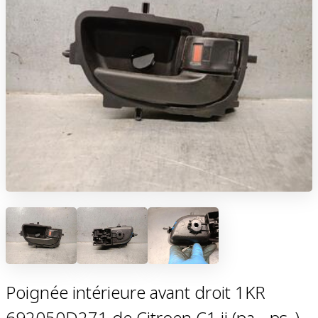
Poignée intérieure avant droit 1KR
692050D271 de Citroen C1 ii (pa_, ps_)