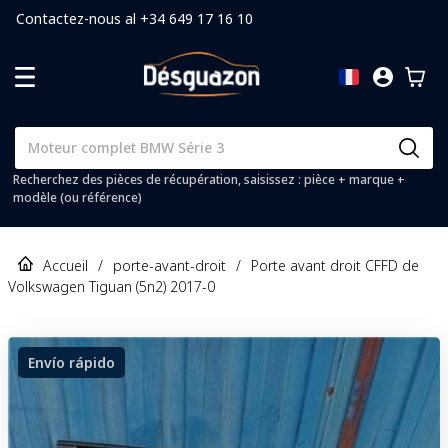
Contactez-nous al +34 649 17 16 10
Recherchez des pièces de récupération, saisissez : pièce + marque +
modèle (ou référence)
Accueil
/
porte-avant-droit
/
Porte avant droit CFFD de
Volkswagen Tiguan (5n2) 2017-0
Envío rápido