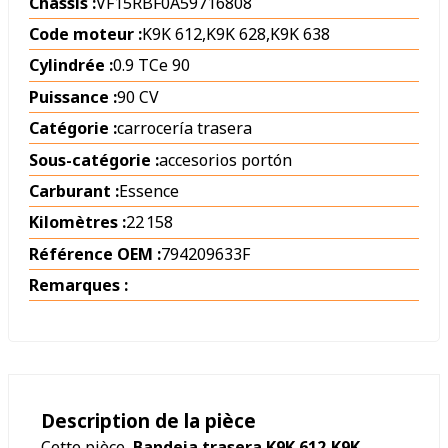
Châssis :
VF15RBF0A59716808
Code moteur :
K9K 612,K9K 628,K9K 638
Cylindrée :
0.9 TCe 90
Puissance :
90 CV
Catégorie :
carrocería trasera
Sous-catégorie :
accesorios portón
Carburant :
Essence
Kilomètres :
22 158
Référence OEM :
794209633F
Remarques :
Description de la pièce
Cette pièce,
Bandeja trasera K9K 612,K9K