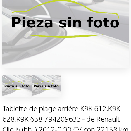
Tablette de plage arrière K9K 612,K9K
628,K9K 638 794209633F de Renault
Clio iv (bh_) 2012-0 90 CV con 22158 km