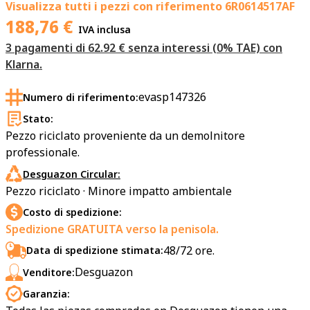
Visualizza tutti i pezzi con riferimento
6R0614517AF
188,76
€
IVA inclusa
3 pagamenti di 62.92 € senza interessi (0% TAE) con
Klarna.
evasp147326
Numero di riferimento:
Stato:
Pezzo riciclato proveniente da un demolnitore
professionale.
Desguazon Circular:
Pezzo riciclato · Minore impatto ambientale
Costo di spedizione:
Spedizione GRATUITA verso la penisola.
48/72 ore.
Data di spedizione stimata:
Desguazon
Venditore:
Garanzia: