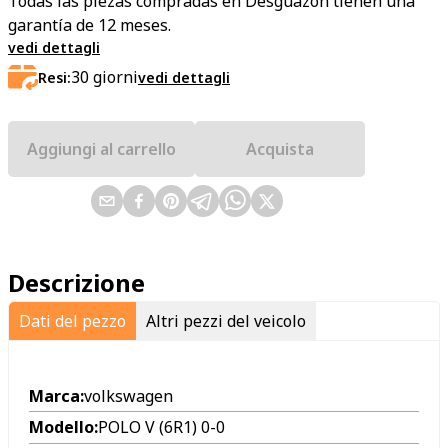
Todas las piezas compradas en Desguazon tienen una
garantía de 12 meses.
vedi dettagli
30
giorni
Resi:
vedi dettagli
Aggiungi al carrello
Acquista
Descrizione
Dati del pezzo
Altri pezzi del veicolo
Marca:
volkswagen
Modello:
POLO V (6R1) 0-0