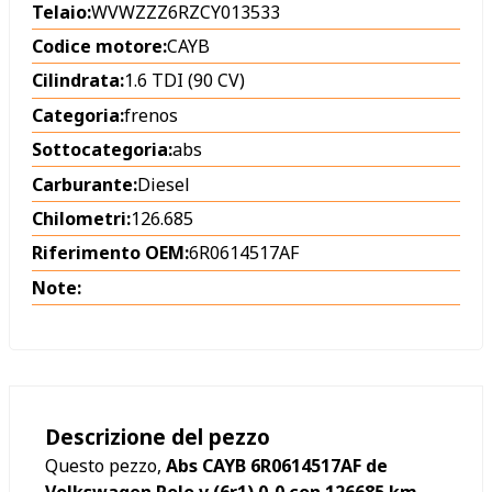
Telaio:
WVWZZZ6RZCY013533
Codice motore:
CAYB
Cilindrata:
1.6 TDI (90 CV)
Categoria:
frenos
Sottocategoria:
abs
Carburante:
Diesel
Chilometri:
126.685
Riferimento OEM:
6R0614517AF
Note:
Descrizione del pezzo
Questo pezzo,
Abs CAYB 6R0614517AF de
Volkswagen Polo v (6r1) 0-0 con 126685 km
,