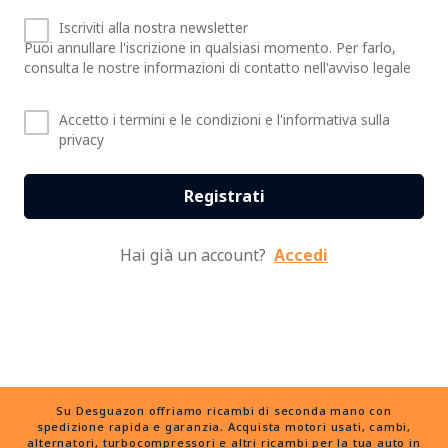
Iscriviti alla nostra newsletter
Puoi annullare l'iscrizione in qualsiasi momento. Per farlo,
consulta le nostre informazioni di contatto nell'avviso legale
Accetto i termini e le condizioni e l'informativa sulla
privacy
Registrati
Hai già un account?
Accedi
Su Desguazon offriamo ricambi di seconda mano con
spedizione rapida e garanzia. Acquista motori usati, cambi,
alternatori, turbocompressori e altri ricambi per la tua auto in