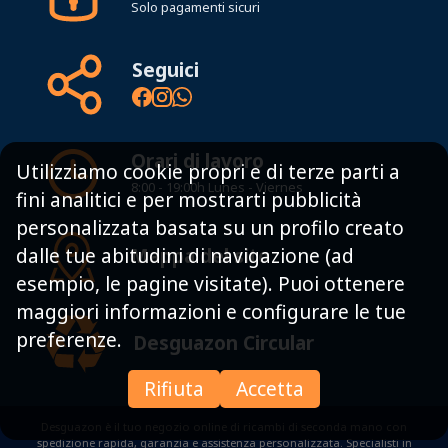
Solo pagamenti sicuri
Seguici
Orari di lavoro
Utilizziamo cookie propri e di terze parti a
8:00 - 19:00h Lunes - Viernes
fini analitici e per mostrarti pubblicità
personalizzata basata su un profilo creato
Mappa del sito
dalle tue abitudini di navigazione (ad
esempio, le pagine visitate). Puoi ottenere
maggiori informazioni e configurare le tue
preferenze.
Desguazon Circular
Rifiuta
Accetta
Desguazon è il tuo negozio online di ricambi di seconda mano con
spedizione rapida, garanzia e assistenza personalizzata. Specialisti in