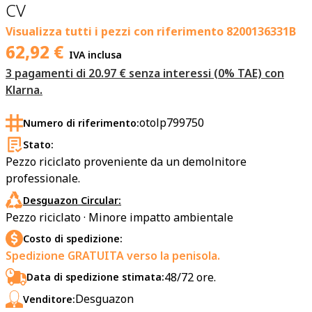
CV
Visualizza tutti i pezzi con riferimento
8200136331B
62,92
€
IVA inclusa
3 pagamenti di 20.97 € senza interessi (0% TAE) con
Klarna.
otolp799750
Numero di riferimento:
Stato:
Pezzo riciclato proveniente da un demolnitore
professionale.
Desguazon Circular:
Pezzo riciclato · Minore impatto ambientale
Costo di spedizione:
Spedizione GRATUITA verso la penisola.
48/72 ore.
Data di spedizione stimata:
Desguazon
Venditore: