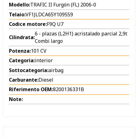
Modello:
TRAFIC II Furgón (FL) 2006-0
Telaio:
VF1JLDCA65Y109559
Codice motore:
F9Q U7
6 - plazas (L2H1) acristalado parcial 2,9t
Cilindrata:
Combi largo
Potenza:
101 CV
Categoria:
interior
Sottocategoria:
airbag
Carburante:
Diesel
Riferimento OEM:
8200136331B
Note: