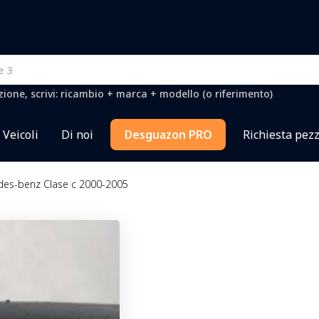
one, scrivi: ricambio + marca + modello (o riferimento)
Veicoli
Di noi
Desguazon PRO
Richiesta pezz
des-benz Clase c 2000-2005