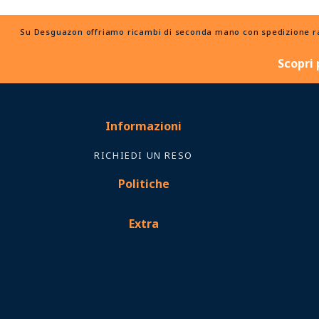
Su Desguazon offriamo ricambi di seconda mano con spedizione rapid
Scopri 
Informazioni
RICHIEDI UN RESO
Politiche
Extra