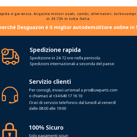
a e garanzia. Acquista motori usati, cambi, alternatori, turbocompress
in 24-72h in tutta Italia.
perché Desguazon è il miglior autodemolitore online in
Spedizione rapida
Spedizione in 24-72 ore nella penisola.
Spedizioni internazionali a seconda del paese
Servizio clienti
Per consigli, inviaci un'email a
pro@uwparts.com
o chiamaci al
+34 649 17 16 10
Orari di servizio telefonico dal lunedì al venerdì
dalle 08:00 alle 19:00
100% Sicuro
Solo pagamenti sicuri