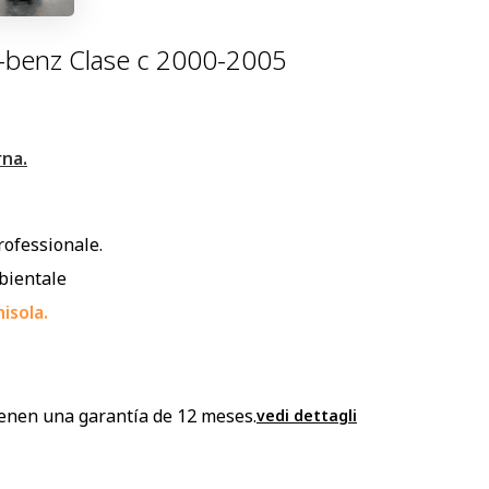
benz Clase c 2000-2005
rna.
rofessionale.
mbientale
isola.
enen una garantía de 12 meses.
vedi dettagli