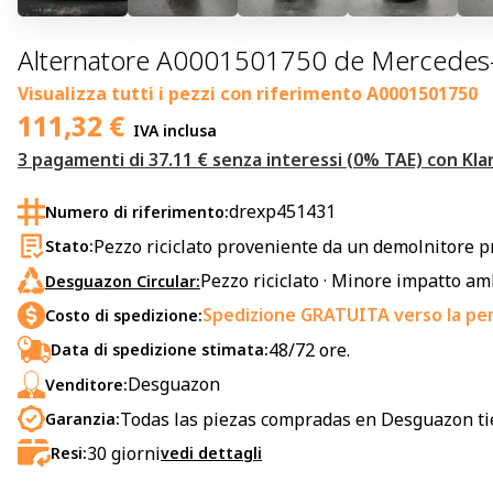
Alternatore A0001501750 de Mercedes-
Visualizza tutti i pezzi con riferimento
A0001501750
111,32
€
IVA inclusa
3 pagamenti di 37.11 € senza interessi (0% TAE) con Kla
drexp451431
Numero di riferimento:
Pezzo riciclato proveniente da un demolnitore p
Stato:
Pezzo riciclato · Minore impatto a
Desguazon Circular:
Spedizione GRATUITA verso la pen
Costo di spedizione:
48/72 ore.
Data di spedizione stimata:
Desguazon
Venditore:
Todas las piezas compradas en Desguazon ti
Garanzia:
30
giorni
Resi:
vedi dettagli