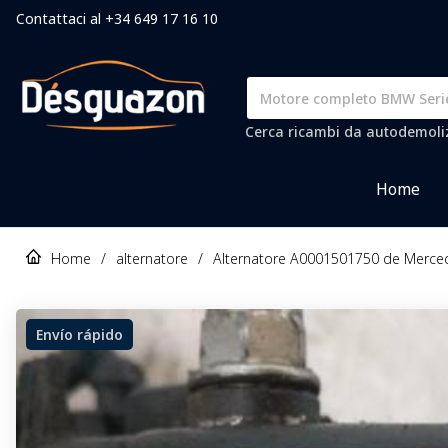
Contattaci al +34 649 17 16 10
Cerca ricambi da autodemolizi
Home
Home
/
alternatore
/
Alternatore A0001501750 de Merce
Envío rápido