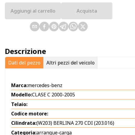
Aggiungi al carrello
Acquista
Descrizione
Dati del pezzo
Altri pezzi del veicolo
Marca:
mercedes-benz
Modello:
CLASE C 2000-2005
Telaio:
Codice motore:
Cilindrata:
(W203) BERLINA 270 CDI (203.016)
Categoria:
arranque-carga