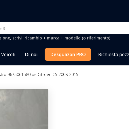
one, scrivi: ricambio + marca + modello (o riferimento)
Veicoli
Di noi
Desguazon PRO
Richiesta pezz
istro 9675061580 de Citroen C5 2008-2015