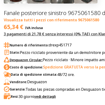
Fanale posteriore sinistro 9675061580 
Visualizza tutti i pezzi con riferimento
9675061580
65,34
€
IVA inclusa
3 pagamenti di 21.78 € senza interessi (0% TAE) con Kla
drexp451717
Numero di riferimento:
Pezzo riciclato proveniente da un demolnitore p
Stato:
Pezzo riciclato · Minore impatto a
Desguazon Circular:
Spedizione GRATUITA verso la pen
Costo di spedizione:
48/72 ore.
Data di spedizione stimata:
Desguazon
Venditore:
Todas las piezas compradas en Desguazon ti
Garanzia:
30
giorni
Resi:
vedi dettagli