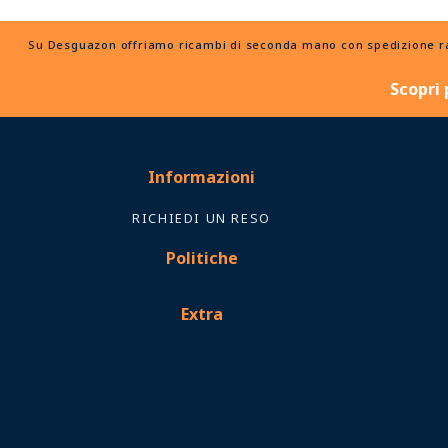
Su Desguazon offriamo ricambi di seconda mano con spedizione rapid
Scopri 
Informazioni
RICHIEDI UN RESO
Politiche
Extra