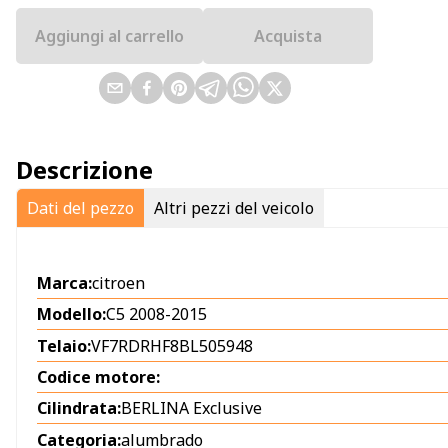
Aggiungi al carrello
Acquista
Descrizione
Dati del pezzo
Altri pezzi del veicolo
Marca:
citroen
Modello:
C5 2008-2015
Telaio:
VF7RDRHF8BL505948
Codice motore:
Cilindrata:
BERLINA Exclusive
Categoria:
alumbrado