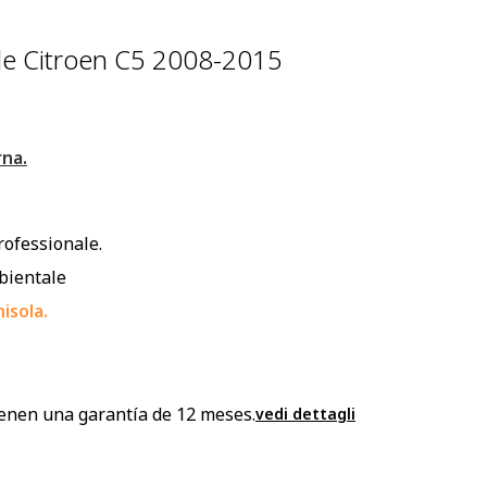
de Citroen C5 2008-2015
rna.
rofessionale.
mbientale
isola.
enen una garantía de 12 meses.
vedi dettagli