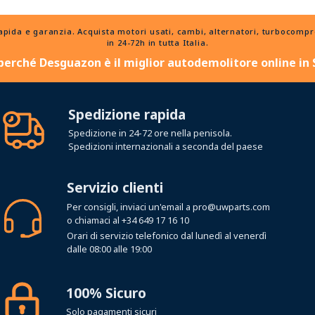
a e garanzia. Acquista motori usati, cambi, alternatori, turbocompress
in 24-72h in tutta Italia.
perché Desguazon è il miglior autodemolitore online in
Spedizione rapida
Spedizione in 24-72 ore nella penisola.
Spedizioni internazionali a seconda del paese
Servizio clienti
Per consigli, inviaci un'email a
pro@uwparts.com
o chiamaci al
+34 649 17 16 10
Orari di servizio telefonico dal lunedì al venerdì
dalle 08:00 alle 19:00
100% Sicuro
Solo pagamenti sicuri