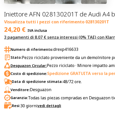
Iniettore AFN 028130201T de Audi A4 
Visualizza tutti i pezzi con riferimento
028130201T
24,20
€
IVA inclusa
3 pagamenti di 8.07 € senza interessi (0% TAE) con Klar
drexp416633
Numero di riferimento:
Pezzo riciclato proveniente da un demolnitore p
Stato:
Pezzo riciclato · Minore impatto a
Desguazon Circular:
Spedizione GRATUITA verso la pen
Costo di spedizione:
48/72 ore.
Data di spedizione stimata:
Desguazon
Venditore:
Todas las piezas compradas en Desguazon ti
Garanzia:
30
giorni
Resi:
vedi dettagli