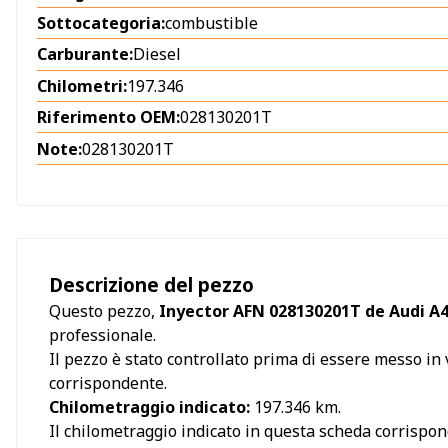
Sottocategoria:
combustible
Carburante:
Diesel
Chilometri:
197.346
Riferimento OEM:
028130201T
Note:
028130201T
Descrizione del pezzo
Questo pezzo,
Inyector AFN 028130201T de Audi A4
professionale.
Il pezzo è stato controllato prima di essere messo in v
corrispondente.
Chilometraggio indicato:
197.346
km.
Il chilometraggio indicato in questa scheda corrispo