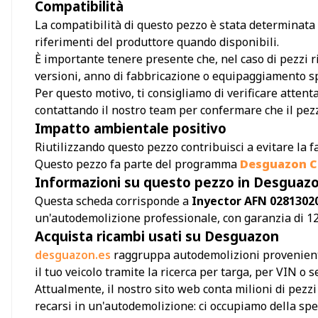
Compatibilità
La compatibilità di questo pezzo è stata determinata s
riferimenti del produttore quando disponibili.
È importante tenere presente che, nel caso di pezzi ri
versioni, anno di fabbricazione o equipaggiamento sp
Per questo motivo, ti consigliamo di verificare attent
contattando il nostro team per confermare che il pezzo
Impatto ambientale positivo
Riutilizzando questo pezzo contribuisci a evitare la f
Questo pezzo fa parte del programma
Desguazon Ci
Informazioni su questo pezzo in Desguaz
Questa scheda corrisponde a
Inyector AFN 02813020
un'autodemolizione professionale, con garanzia di 12
Acquista ricambi usati su Desguazon
desguazon.es
raggruppa autodemolizioni provenienti 
il tuo veicolo tramite la ricerca per targa, per VIN o
Attualmente, il nostro sito web conta milioni di pezz
recarsi in un'autodemolizione: ci occupiamo della sped