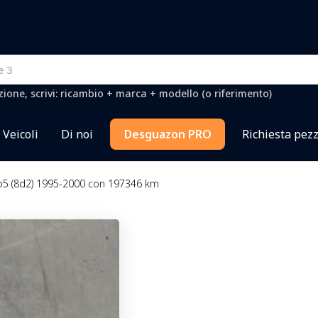
one, scrivi: ricambio + marca + modello (o riferimento)
Veicoli
Di noi
Desguazon PRO
Richiesta pezz
b5 (8d2) 1995-2000 con 197346 km