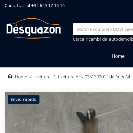
Contattaci al +34 649 17 16 10
Cerca ricambi da autodemolizi
Home
Home
/
iniettore
/
Iniettore AFN 028130201T de Audi A4 
Envío rápido