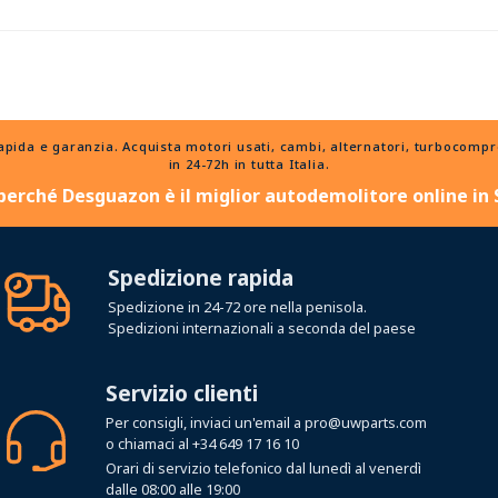
a e garanzia. Acquista motori usati, cambi, alternatori, turbocompress
in 24-72h in tutta Italia.
perché Desguazon è il miglior autodemolitore online in
Spedizione rapida
Spedizione in 24-72 ore nella penisola.
Spedizioni internazionali a seconda del paese
Servizio clienti
Per consigli, inviaci un'email a
pro@uwparts.com
o chiamaci al
+34 649 17 16 10
Orari di servizio telefonico dal lunedì al venerdì
dalle 08:00 alle 19:00