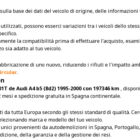
ulla base dei dati del veicolo di origine, delle informazioni
utilizzati, possono esserci variazioni tra i veicoli dello s
ecifico.
amente la compatibilità prima di effettuare l'acquisto, esamin
 sia adatto al tuo veicolo.
abbricazione di uno nuovo, riducendo i rifiuti e l'impatto amb
rcular
.
on
1T de Audi A4 b5 (8d2) 1995-2000 con 197346 km
, dispon
 mesi e spedizione gratuita in Spagna continentale.
da tutta Europa secondo gli stessi standard di qualità. Cerca
 selezionando marca e modello del tuo veicolo.
i unici provenienti da autodemolizioni in Spagna, Portogallo,
izione, della garanzia e della gestione dei resi.