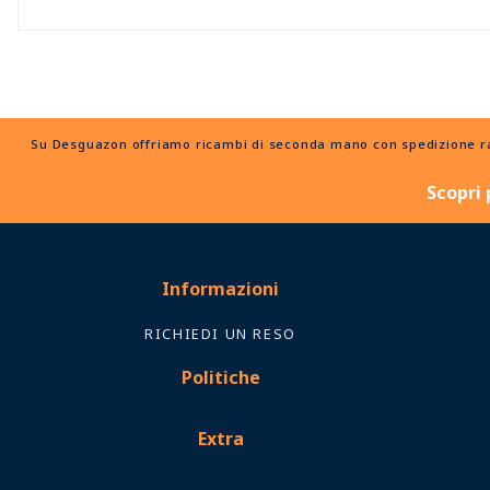
Su Desguazon offriamo ricambi di seconda mano con spedizione rapid
Scopri 
Informazioni
RICHIEDI UN RESO
Politiche
Extra