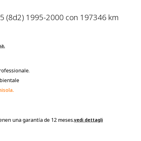
b5 (8d2) 1995-2000 con 197346 km
na.
rofessionale.
mbientale
isola.
enen una garantía de 12 meses.
vedi dettagli