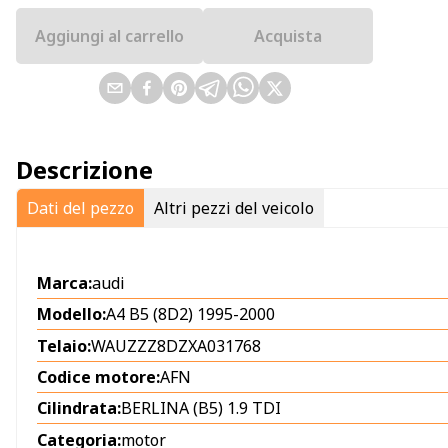
Aggiungi al carrello
Acquista
Descrizione
Dati del pezzo
Altri pezzi del veicolo
Marca:
audi
Modello:
A4 B5 (8D2) 1995-2000
Telaio:
WAUZZZ8DZXA031768
Codice motore:
AFN
Cilindrata:
BERLINA (B5) 1.9 TDI
Categoria:
motor