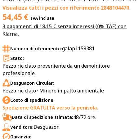
Visualizza tutti i pezzi con riferimento
284B10447R
54,45
€
IVA inclusa
3 pagamenti di 18.15 € senza interessi (0% TAE) con
Klarna.
galap1158381
Numero di riferimento:
Stato:
Pezzo riciclato proveniente da un demolnitore
professionale.
Desguazon Circular:
Pezzo riciclato · Minore impatto ambientale
Costo di spedizione:
Spedizione GRATUITA verso la penisola.
48/72 ore.
Data di spedizione stimata:
Desguazon
Venditore:
Garanzia: