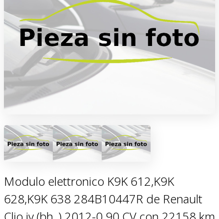
Modulo elettronico K9K 612,K9K
628,K9K 638 284B10447R de Renault
Clio iv (bh_) 2012-0 90 CV con 22158 km