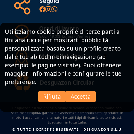
Seguici
Orari di lavoro
Utilizziamo cookie propri e di terze parti a
8:00 - 19:00h Lunes - Viernes
fini analitici e per mostrarti pubblicità
personalizzata basata su un profilo creato
Mappa del sito
dalle tue abitudini di navigazione (ad
esempio, le pagine visitate). Puoi ottenere
maggiori informazioni e configurare le tue
preferenze.
Desguazon Circular
Rifiuta
Accetta
Desguazon è il tuo negozio online di ricambi di seconda mano con
spedizione rapida, garanzia e assistenza personalizzata. Specialisti in
motori usati, cambi, alternatori e tutti i tipi di ricambi auto riciclati.
Spedizioni in tutta Italia.
© TUTTI I DIRITTI RISERVATI
-
DESGUAZON S.L.U