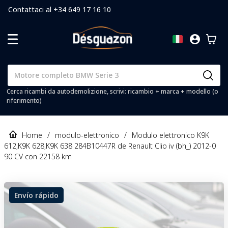
Contattaci al +34 649 17 16 10
Cerca ricambi da autodemolizione, scrivi: ricambio + marca + modello (o
riferimento)
Home
/
modulo-elettronico
/
Modulo elettronico K9K
612,K9K 628,K9K 638 284B10447R de Renault Clio iv (bh_) 2012-0
90 CV con 22158 km
Envío rápido