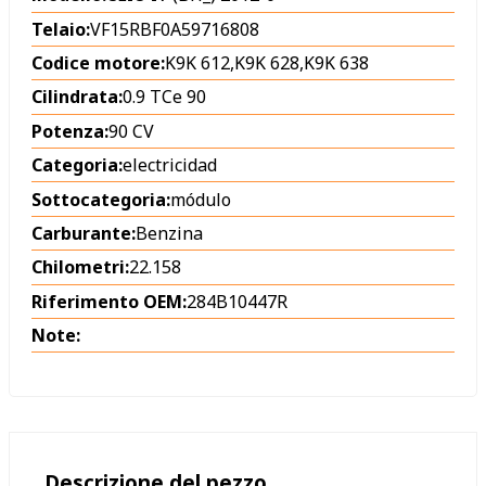
Telaio:
VF15RBF0A59716808
Codice motore:
K9K 612,K9K 628,K9K 638
Cilindrata:
0.9 TCe 90
Potenza:
90 CV
Categoria:
electricidad
Sottocategoria:
módulo
Carburante:
Benzina
Chilometri:
22.158
Riferimento OEM:
284B10447R
Note:
Descrizione del pezzo