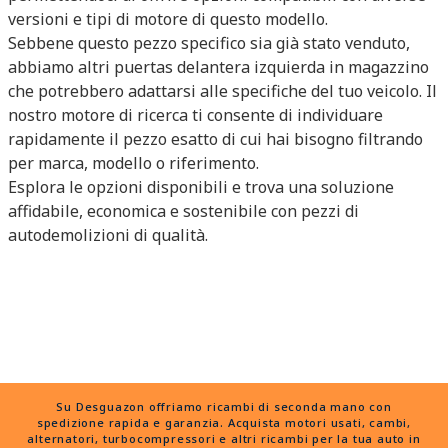
versioni e tipi di motore di questo modello.
Sebbene questo pezzo specifico sia già stato venduto,
abbiamo altri puertas delantera izquierda in magazzino
che potrebbero adattarsi alle specifiche del tuo veicolo. Il
nostro motore di ricerca ti consente di individuare
rapidamente il pezzo esatto di cui hai bisogno filtrando
per marca, modello o riferimento.
Esplora le opzioni disponibili e trova una soluzione
affidabile, economica e sostenibile con pezzi di
autodemolizioni di qualità.
Su Desguazon offriamo ricambi di seconda mano con
spedizione rapida e garanzia. Acquista motori usati, cambi,
alternatori, turbocompressori e altri ricambi per la tua auto in