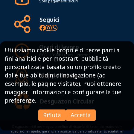
Solo pagamenti sicuri
Seguici
Orari di lavoro
Utilizziamo cookie propri e di terze parti a
8:00 - 19:00h Lunes - Viernes
fini analitici e per mostrarti pubblicità
personalizzata basata su un profilo creato
Mappa del sito
dalle tue abitudini di navigazione (ad
esempio, le pagine visitate). Puoi ottenere
maggiori informazioni e configurare le tue
preferenze.
Desguazon Circular
Rifiuta
Accetta
Desguazon è il tuo negozio online di ricambi di seconda mano con
spedizione rapida, garanzia e assistenza personalizzata. Specialisti in