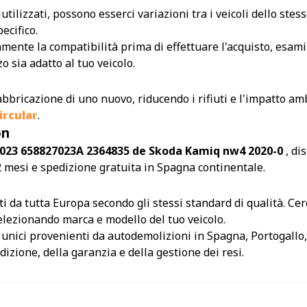
utilizzati, possono esserci variazioni tra i veicoli dello s
ecifico.
amente la compatibilità prima di effettuare l'acquisto, esamin
 sia adatto al tuo veicolo.
abbricazione di uno nuovo, riducendo i rifiuti e l'impatto amb
rcular
.
on
7023 658827023A 2364835 de Skoda Kamiq nw4 2020-0
, di
 mesi e spedizione gratuita in Spagna continentale.
da tutta Europa secondo gli stessi standard di qualità. Cerca
 selezionando marca e modello del tuo veicolo.
i unici provenienti da autodemolizioni in Spagna, Portogallo,
izione, della garanzia e della gestione dei resi.