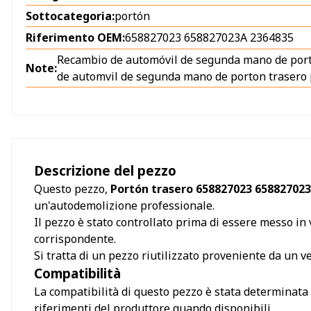
Sottocategoria:
portón
Riferimento OEM:
658827023 658827023A 2364835
Recambio de automóvil de segunda mano de por
Note:
de automvil de segunda mano de porton trasero
Descrizione del pezzo
Questo pezzo,
Portón trasero 658827023 65882702
un'autodemolizione professionale.
Il pezzo è stato controllato prima di essere messo in v
corrispondente.
Si tratta di un pezzo riutilizzato proveniente da un 
Compatibilità
La compatibilità di questo pezzo è stata determinata s
riferimenti del produttore quando disponibili.