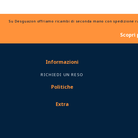
Su Desguazon offriamo ricambi di seconda mano con spedizione rapid
Scopri 
Informazioni
RICHIEDI UN RESO
Politiche
Extra