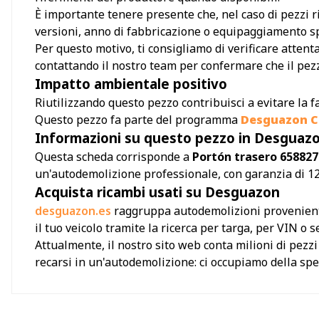
È importante tenere presente che, nel caso di pezzi ri
versioni, anno di fabbricazione o equipaggiamento sp
Per questo motivo, ti consigliamo di verificare attent
contattando il nostro team per confermare che il pezzo
Impatto ambientale positivo
Riutilizzando questo pezzo contribuisci a evitare la f
Questo pezzo fa parte del programma
Desguazon Ci
Informazioni su questo pezzo in Desguaz
Questa scheda corrisponde a
Portón trasero 65882
un'autodemolizione professionale, con garanzia di 12
Acquista ricambi usati su Desguazon
desguazon.es
raggruppa autodemolizioni provenienti 
il tuo veicolo tramite la ricerca per targa, per VIN o
Attualmente, il nostro sito web conta milioni di pezz
recarsi in un'autodemolizione: ci occupiamo della sped