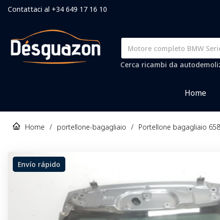
Contattaci al +34 649 17 16 10
Cerca ricambi da autodemolizi
Home
Home
/
portellone-bagagliaio
/
Portellone bagagliaio 
Envío rápido