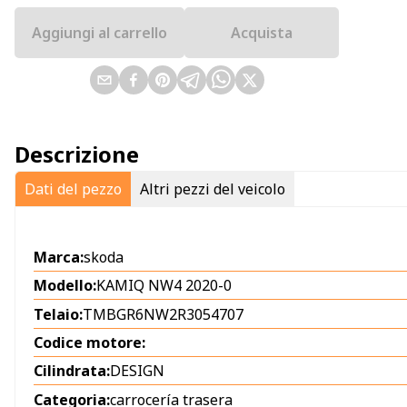
Aggiungi al carrello
Acquista
Descrizione
Dati del pezzo
Altri pezzi del veicolo
Marca:
skoda
Modello:
KAMIQ NW4 2020-0
Telaio:
TMBGR6NW2R3054707
Codice motore:
Cilindrata:
DESIGN
Categoria:
carrocería trasera