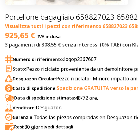
Portellone bagagliaio 658827023 658
Visualizza tutti i pezzi con riferimento
658827023 658
925,65
€
IVA inclusa
3 pagamenti di 308.55 € senza interessi (0% TAE) con Kl
logop2367607
Numero di riferimento:
Pezzo riciclato proveniente da un demolnitore p
Stato:
Pezzo riciclato · Minore impatto a
Desguazon Circular:
Spedizione GRATUITA verso la pen
Costo di spedizione:
48/72 ore.
Data di spedizione stimata:
Desguazon
Venditore:
Todas las piezas compradas en Desguazon ti
Garanzia:
30
giorni
Resi:
vedi dettagli