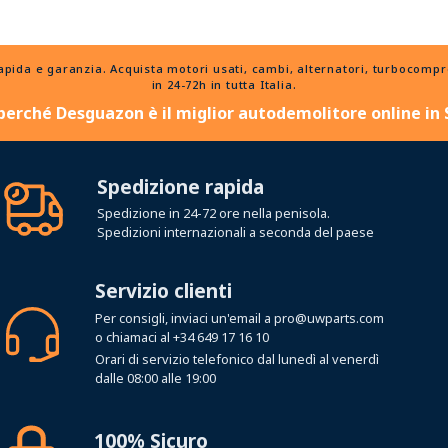
a e garanzia. Acquista motori usati, cambi, alternatori, turbocompress
in 24-72h in tutta Italia.
perché Desguazon è il miglior autodemolitore online in
Spedizione rapida
Spedizione in 24-72 ore nella penisola.
Spedizioni internazionali a seconda del paese
Servizio clienti
Per consigli, inviaci un'email a
pro@uwparts.com
o chiamaci al
+34 649 17 16 10
Orari di servizio telefonico dal lunedì al venerdì
dalle 08:00 alle 19:00
100% Sicuro