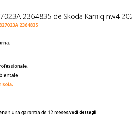
827023A 2364835 de Skoda Kamiq nw4 20
827023A 2364835
arna.
rofessionale.
mbientale
isola.
enen una garantía de 12 meses.
vedi dettagli