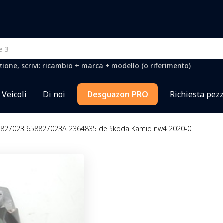
one, scrivi: ricambio + marca + modello (o riferimento)
Veicoli
Di noi
Desguazon PRO
Richiesta pezz
658827023 658827023A 2364835 de Skoda Kamiq nw4 2020-0