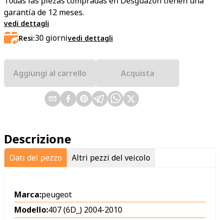
Todas las piezas compradas en Desguazon tienen una
garantía de 12 meses.
vedi dettagli
30
giorni
Resi:
vedi dettagli
Aggiungi al carrello
Acquista
Descrizione
Dati del pezzo
Altri pezzi del veicolo
Marca:
peugeot
Modello:
407 (6D_) 2004-2010