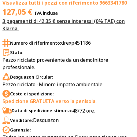
Visualizza tutti i pezzi con riferimento
9663341780
127,05
€
IVA inclusa
3 pagamenti di 42.35 € senza interessi (0% TAE) con
Klarna.
drexp451186
Numero di riferimento:
Stato:
Pezzo riciclato proveniente da un demolnitore
professionale.
Desguazon Circular:
Pezzo riciclato · Minore impatto ambientale
Costo di spedizione:
Spedizione GRATUITA verso la penisola.
48/72 ore.
Data di spedizione stimata:
Desguazon
Venditore:
Garanzia: