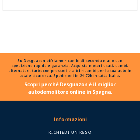
Su Desguazon offriamo ricambi di seconda mano con
spedizione rapida e garanzia. Acquista motori usati, cambi,
alternatori, turbocompressori e altri ricambi per la tua auto in
totale sicurezza. Spedizioni in 24-72h in tutta Italia.
Scopri perché Desguazon è il miglior
autodemolitore online in Spagna.
Informazioni
RICHIEDI UN RESO