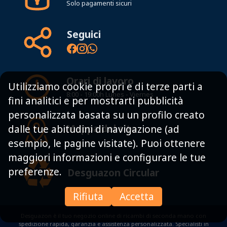
Solo pagamenti sicuri
Seguici
Orari di lavoro
Utilizziamo cookie propri e di terze parti a
8:00 - 19:00h Lunes - Viernes
fini analitici e per mostrarti pubblicità
personalizzata basata su un profilo creato
Mappa del sito
dalle tue abitudini di navigazione (ad
esempio, le pagine visitate). Puoi ottenere
maggiori informazioni e configurare le tue
preferenze.
Desguazon Circular
Rifiuta
Accetta
Desguazon è il tuo negozio online di ricambi di seconda mano con
spedizione rapida, garanzia e assistenza personalizzata. Specialisti in