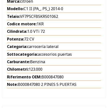
Marca:
citroen
Modello:
C1 II (PA_, PS_) 2014-0
Telaio:
VF7PSCFB5KR501062
Codice motore:
1KR
Cilindrata:
1.0 VTi 72
Potenza:
72 CV
Categoria:
carrocería lateral
Sottocategoria:
accesorios puertas
Carburante:
Benzina
Chilometri:
123.000
Riferimento OEM:
B000847080
Note:
B000847080 2 PINES 5 PUERTAS