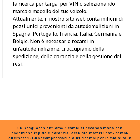
la ricerca per targa, per VIN o selezionando
marca e modello del tuo veicolo.
Attualmente, il nostro sito web conta milioni di
pezzi unici provenienti da autodemolizioni in
Spagna, Portogallo, Francia, Italia, Germania e
Belgio. Non è necessario recarsi in
un'autodemolizione: ci occupiamo della
spedizione, della garanzia e della gestione dei
resi.
Su Desguazon offriamo ricambi di seconda mano con
spedizione rapida e garanzia. Acquista motori usati, cambi,
alternatori, turbocompressori e altri ricambi per la tua auto in