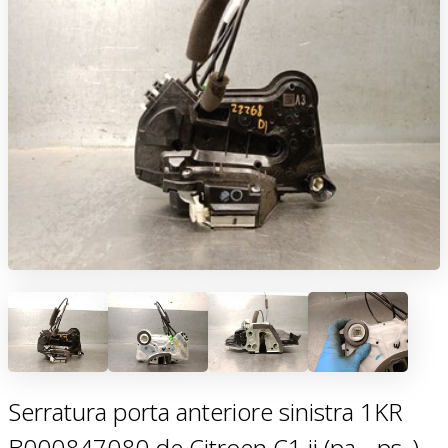
Serratura porta anteriore sinistra 1KR
B000847080 de Citroen C1 ii (pa_, ps_)