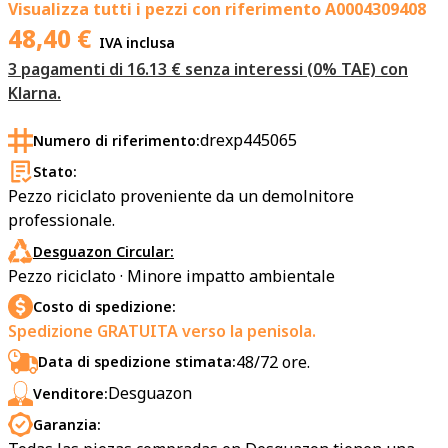
Visualizza tutti i pezzi con riferimento
A0004309408
48,40
€
IVA inclusa
3 pagamenti di 16.13 € senza interessi (0% TAE) con
Klarna.
drexp445065
Numero di riferimento:
Stato:
Pezzo riciclato proveniente da un demolnitore
professionale.
Desguazon Circular:
Pezzo riciclato · Minore impatto ambientale
Costo di spedizione:
Spedizione GRATUITA verso la penisola.
48/72 ore.
Data di spedizione stimata:
Desguazon
Venditore:
Garanzia: