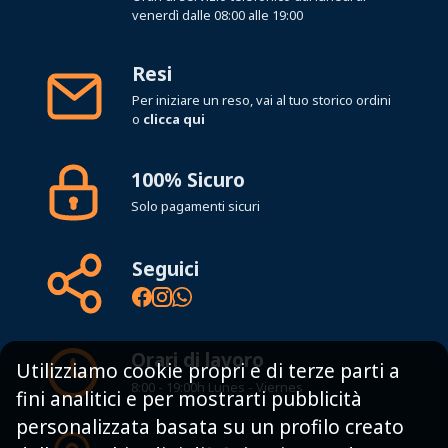
venerdì dalle 08:00 alle 19:00
Resi
Per iniziare un reso, vai al tuo storico ordini
o
clicca qui
100% Sicuro
Solo pagamenti sicuri
Seguici
Orari di lavoro
Utilizziamo cookie propri e di terze parti a
8:00 - 19:00h Lunes - Viernes
fini analitici e per mostrarti pubblicità
personalizzata basata su un profilo creato