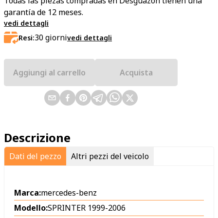
Todas las piezas compradas en Desguazon tienen una
garantía de 12 meses.
vedi dettagli
30
giorni
Resi:
vedi dettagli
Aggiungi al carrello
Acquista
Descrizione
Dati del pezzo
Altri pezzi del veicolo
Marca:
mercedes-benz
Modello:
SPRINTER 1999-2006