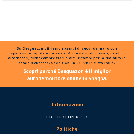
Su Desguazon offriamo ricambi di seconda mano con
spedizione rapida e garanzia. Acquista motori usati, cambi,
alternatori, turbocompressori e altri ricambi per la tua auto in
totale sicurezza. Spedizioni in 24-72h in tutta Italia.
Scopri perché Desguazon è il miglior
autodemolitore online in Spagna.
Informazioni
RICHIEDI UN RESO
Politiche