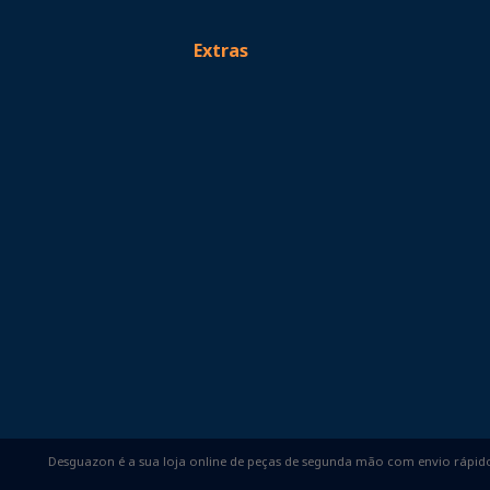
Extras
Desguazon é a sua loja online de peças de segunda mão com envio rápido,