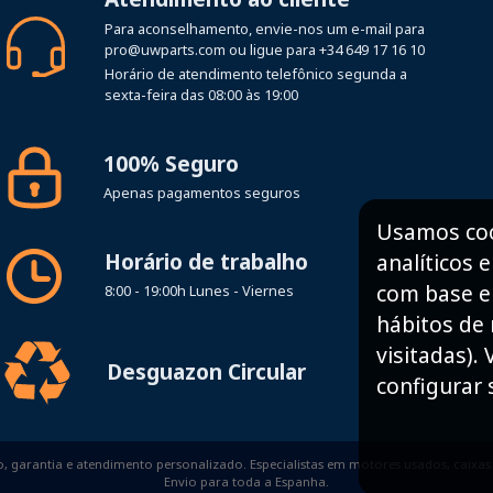
Para aconselhamento, envie-nos um e-mail para
pro@uwparts.com
ou ligue para
+34 649 17 16 10
Horário de atendimento telefônico segunda a
sexta-feira das 08:00 às 19:00
100% Seguro
Apenas pagamentos seguros
Usamos cook
Horário de trabalho
analíticos 
com base em
8:00 - 19:00h Lunes - Viernes
hábitos de
visitadas).
Desguazon Circular
configurar 
 garantia e atendimento personalizado. Especialistas em motores usados, caixas d
Envio para toda a Espanha.