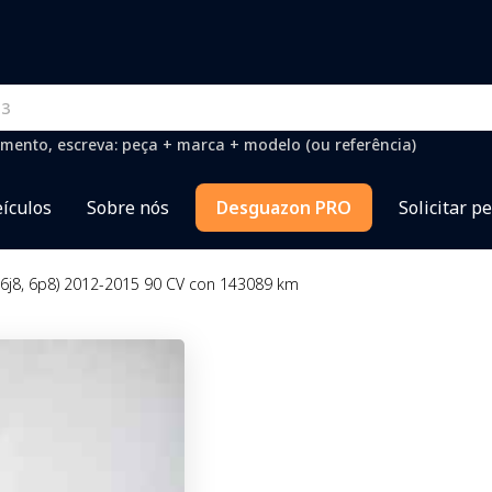
mento, escreva: peça + marca + modelo (ou referência)
ículos
Sobre nós
Desguazon PRO
Solicitar p
(6j8, 6p8) 2012-2015 90 CV con 143089 km