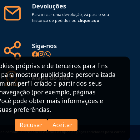
Devoluções
Para iniciar uma devolução, vá para o seu
histórico de pedidos ou
clique aqui
Siga-nos
ies próprias e de terceiros para fins
e para mostrar publicidade personalizada
Mapa do site
 um perfil criado a partir dos seus
 navegação (por exemplo, páginas
 Você pode obter mais informações e
suas preferências.
Recusar
Aceitar
e câmbio, alternadores e todos os tipos de peças recicladas para carros.