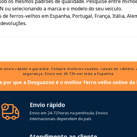
sob os mesmos padrões de qualidade. Pesquise entre milhõe
IN ou selecionando a marca e o modelo do seu veículo.
 de ferros-velhos em Espanha, Portugal, França, Itália, Ale
 devoluções.
nvio rápido e garantia. Compre motores usados, caixas de câmbio, al
segurança. Envio em 24-72h em toda a Espanha.
 por que a Desguazon é o melhor ferro-velho online da
Envio rápido
Envio em 24-72 horas na península. Envios
internacionais dependem do país
Atendimento ao cliente