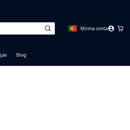
Minha conta
eças
Blog