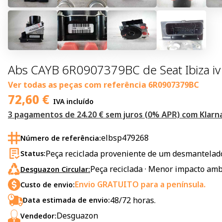
Abs CAYB 6R0907379BC de Seat Ibiza iv
Ver todas as peças com referência
6R0907379BC
72,60
€
IVA incluído
3 pagamentos de 24.20 € sem juros (0% APR) com Klarna
elbsp479268
Número de referência:
Peça reciclada proveniente de um desmantelado
Status:
Peça reciclada · Menor impacto amb
Desguazon Circular:
Envio GRATUITO para a península.
Custo de envio:
48/72 horas.
Data estimada de envio:
Desguazon
Vendedor: