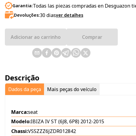
Todas las piezas compradas en Desguazon ti
Garantia:
30
dias
Devoluções:
ver detalhes
Adicionar ao carrinho
Comprar
Descrição
Dados da peça
Mais peças do veículo
Marca:
seat
Modelo:
IBIZA IV ST (6J8, 6P8) 2012-2015
Chassi:
VSSZZZ6JZDR012842