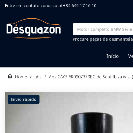
Entre em contato conosco al +34 649 17 16 10
Procure peças de desmantela
Início
Ve
Home
/
abs
/
Abs CAYB 6R0907379BC de Seat Ibiza iv st 
Envío rápido